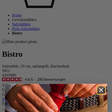
Home
Gewürzmühlen
Salzmühlen
Holz-Salzmühlen
Bistro
Bistro
Salzmühle, 10 cm, safrangelb, Buchenholz
SKU
4205900
4.6
/
5
-
280
Bewertungen
31,90 €
Größe
Gewürz
Skip the carrousel
Farbe