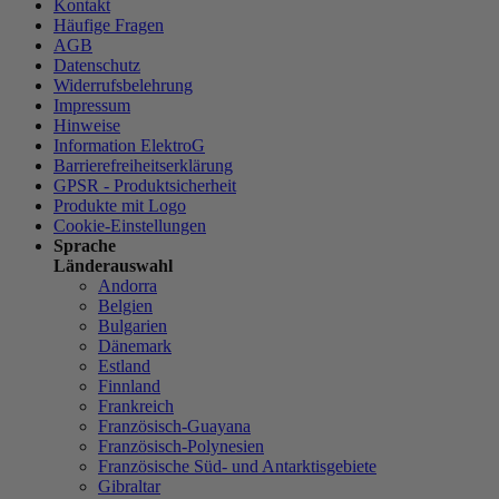
Kontakt
Häufige Fragen
AGB
Datenschutz
Widerrufsbelehrung
Impressum
Hinweise
Information ElektroG
Barrierefreiheitserklärung
GPSR - Produktsicherheit
Produkte mit Logo
Cookie-Einstellungen
Sprache
Länderauswahl
Andorra
Belgien
Bulgarien
Dänemark
Estland
Finnland
Frankreich
Französisch-Guayana
Französisch-Polynesien
Französische Süd- und Antarktisgebiete
Gibraltar