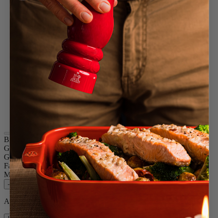
Safrangelb
Passionsrot
Pazifikblau
Pistaziengrün
Bonbonrosa
Schiefer
Schwarz lackiert
Elfenbein
Terracotta
Transparent
Waldgrün
Grau Taupe
Perlgrau
Bistro
Größe
10cm
Gewürz
Trockenes Salz
Farbe
Safrangelb
Menge
–
+
Auf Lager und bereit, zu Ihnen nach Hause geliefert zu werden.