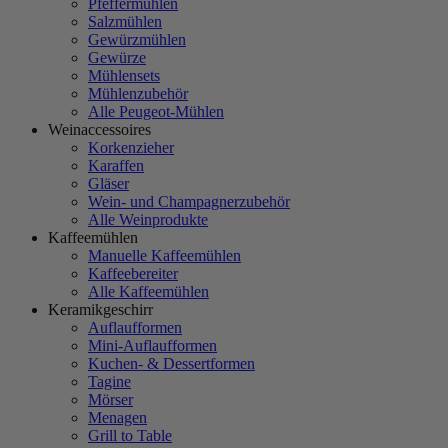
Pfeffermühlen
Salzmühlen
Gewürzmühlen
Gewürze
Mühlensets
Mühlenzubehör
Alle Peugeot-Mühlen
Weinaccessoires
Korkenzieher
Karaffen
Gläser
Wein- und Champagnerzubehör
Alle Weinprodukte
Kaffeemühlen
Manuelle Kaffeemühlen
Kaffeebereiter
Alle Kaffeemühlen
Keramikgeschirr
Auflaufformen
Mini-Auflaufformen
Kuchen- & Dessertformen
Tagine
Mörser
Menagen
Grill to Table