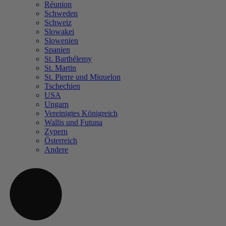
Réunion
Schweden
Schweiz
Slowakei
Slowenien
Spanien
St. Barthélemy
St. Martin
St. Pierre und Miquelon
Tschechien
USA
Ungarn
Vereinigtes Königreich
Wallis und Futuna
Zypern
Österreich
Andere