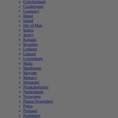
Griechenland
Guadeloupe
Guernsey
Irland
Island
Isle of Man
Italien
Jersey
Kanada
Kroatien
Lettland
Litauen
Luxemburg
Malta
Martinique
Mayotte
Monaco
Mongolei
Neukaledonien
Niederlande
Norwegen
Papua-Neuguinea
Polen
Portugal
Rumänien