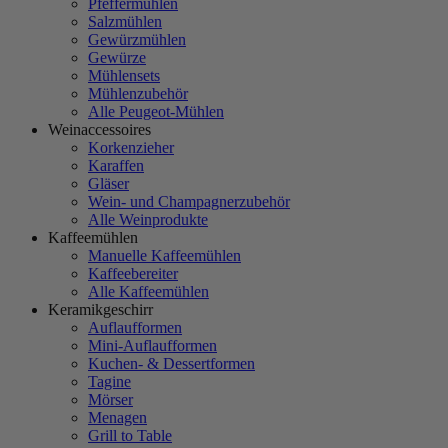
Pfeffermühlen
Salzmühlen
Gewürzmühlen
Gewürze
Mühlensets
Mühlenzubehör
Alle Peugeot-Mühlen
Weinaccessoires
Korkenzieher
Karaffen
Gläser
Wein- und Champagnerzubehör
Alle Weinprodukte
Kaffeemühlen
Manuelle Kaffeemühlen
Kaffeebereiter
Alle Kaffeemühlen
Keramikgeschirr
Auflaufformen
Mini-Auflaufformen
Kuchen- & Dessertformen
Tagine
Mörser
Menagen
Grill to Table