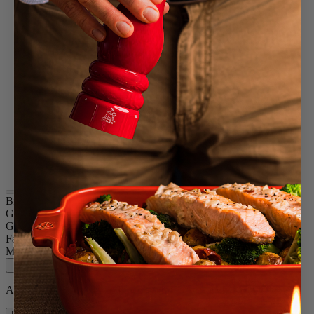
Pazifikblau
Passionsrot
Pistaziengrün
Bonbonrosa
Schiefer
Schwarz lackiert
Elfenbein
Terracotta
Transparent
Safrangelb
Waldgrün
Grau Taupe
Perlgrau
Bistro
Größe
10cm
Gewürz
Trockenes Salz
Farbe
Pazifikblau
Menge
–
+
Auf Lager und bereit, zu Ihnen nach Hause geliefert zu werden.