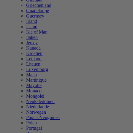
Griechenland
Guadeloupe
Guernsey
Irland
Island
Isle of Man
Italien
Jersey
Kanada
Kroatien
Lettland
Litauen
Luxemburg
Malta
Martinique
Mayotte
Monaco
Mongolei
Neukaledonien
Niederlande
Norwegen
Papua-Neuguinea
Polen
Portugal