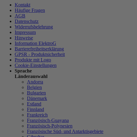
Kontakt
Häufige Fragen
AGB
Datenschutz
Widerrufsbelehrung
Impressum
Hinweise
Information ElektroG
Barrierefreiheitserklärung
GPSR - Produktsicherheit
Produkte mit Logo
Cookie-Einstellungen
Sprache
Länderauswahl
Andorra
Belgien
Bulgarien
Dänemark
Estland
Finnland
Frankreich
Französisch-Guayana
Französisch-Polynesien
Französische Süd- und Antarktisgebiete
Gibraltar