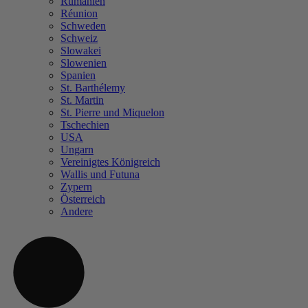
Rumänien
Réunion
Schweden
Schweiz
Slowakei
Slowenien
Spanien
St. Barthélemy
St. Martin
St. Pierre und Miquelon
Tschechien
USA
Ungarn
Vereinigtes Königreich
Wallis und Futuna
Zypern
Österreich
Andere