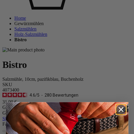
Home
Gewürzmühlen
Salzmühlen
Holz-Salzmühlen
Bistro
Bistro
Salzmühle, 10cm, pazifikblau, Buchenholz
SKU
4073400
4.6
/
5
-
280
Bewertungen
31,90 €
Größe
Gewürz
Skip the carrousel
Farbe