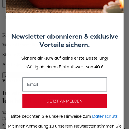
In den Warenkorb
31,90 €
Kostenlose Lieferung bei Einkäufen über 50 €
Newsletter abonnieren & exklusive
Kostenlose Rücksendungen
Vorteile sichern.
Versand innerhalb von 24 bis 48 Stunden
Sichere Zahlung
Sichere dir -10% auf deine erste Bestellung!
Auf Lager
*Gültig ab einem Einkaufswert von 40 €.
Beschreibung
Email
Beschreibung
Im strahlenden Blau, intensiv und
leuchtend zugleich
JETZT ANMELDEN
Vor über 150 Jahren geschaffen, erfindet sich das Modell Bistro
Bitte beachten Sie unsere Hinweise zum
Datenschutz.
immer wieder neu. Noch immer in Frankreich aus Buchenholz
gefertigt, ist es mit dem Zirlion-Mechanismus ausgestattet, einer
Mit Ihrer Anmeldung zu unserem Newsletter stimmen Sie
Innovation von Peugeot, die zum Mahlen von Trockensalzkristallen