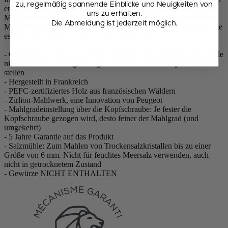
zu, regelmäßig spannende Einblicke und Neuigkeiten von
entwickelt wurde. Der Knopf ermöglicht eine einfache und präzise
uns zu erhalten.
Mahlgradeinstellung. In dieser Farbgebung zeigt es selbstbewusste
Die Abmeldung ist jederzeit möglich.
Modernität. Wagen Sie mutige Kombinationen und kombinieren Sie
es mit einer anderen Farbe der Bistrorama-Serie.
- Gebrauch & Pflege: Mit einem weichen Tuch reinigen / Die Mühle
niemals in eine Flüssigkeit legen und niemals in die Spülmaschine
stellen
- Hergestellt in Frankreich
- PEFC-zertifiziertes Holz aus französischen Wäldern
- Zirlion-Mahlwerk, eine Innovation von Peugeot
- Mahlgradeinstellung über die Kopfschraube: Je fester die
Kopfschraube gezogen wird, desto feiner der Mahlgrad (und
umgekehrt)
- 5 Jahre Garantie auf das Produkt
- Salzmühle: Zum Mahlen von Trockensalzkristallen bis zu einer
Größe von 6 mm. Nicht für feuchtes Meersalz verwenden, auch
nicht in getrocknetem Zustand
- Gewürze NICHT ENTHALTEN