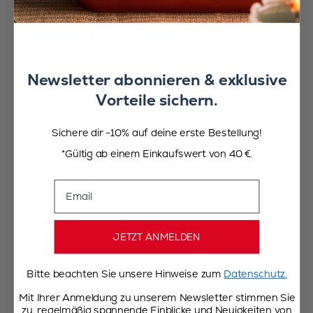
Pfeffer- und Salzmühle, 15 cm, matt moosgrün
u. matt mintgrün,...
Wasser
72,90 €
Newsletter abonnieren & exklusive
In den Warenkorb
Vorteile sichern.
Schwarz-Weiss
72,90 €
In den Warenkorb
Sichere dir -10% auf deine erste Bestellung!
Luft
*Gültig ab einem Einkaufswert von 40 €.
72,90 €
In den Warenkorb
Feuer
Email
72,90 €
In den Warenkorb
Erde
72,90 €
JETZT ANMELDEN
In den Warenkorb
+1 farbe
Weniger gucken
Bitte beachten Sie unsere Hinweise zum
Datenschutz.
72,90 €
In den Warenkorb
Mit Ihrer Anmeldung zu unserem Newsletter stimmen Sie
zu, regelmäßig spannende Einblicke und Neuigkeiten von