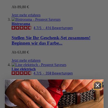
Ab
89,80 €
Jetzt mehr erfahren
Bistrorama
4.7
/
5
-
416
Bewertungen
Stellen Sie Ihr Geschenk-Set zusammen!
Beginnen wir das Farbe...
Ab
63,80 €
Jetzt mehr erfahren
Line elektrisch
4.7
/
5
-
358
Bewertungen
Duo, elektrisch, u´Select, 15 cm, Pfeffermühle,
carbon u. Salz...
Carbone & Alu
169,90 €
In den Warenkorb