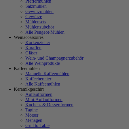
Pfeffermühlen
Salzmühlen
Gewürzmühlen
Gewürze
Mühlensets
Mühlenzubehör
Alle Peugeot-Mühlen
Weinaccessoires
Korkenzieher
Karaffen
Gläser
Wein- und Champagnerzubehör
Alle Weinprodukte
Kaffeemühlen
Manuelle Kaffeemühlen
Kaffeebereiter
Alle Kaffeemühlen
Keramikgeschirr
Auflaufformen
Mini-Auflaufformen
Kuchen- & Dessertformen
Tagine
Mörser
Menagen
Grill to Table