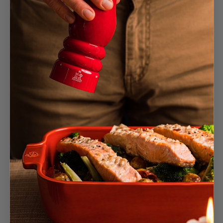
Schwarz Alu
169,90 €
In den Warenkorb
169,90 €
In den Warenkorb
Daman elektrisch
4.8
/
5
-
87
Bewertungen
Elektrische Pfeffer- u. Salzmühle, u´Select, 16
cm, schwarz, A...
Noir Irisé
149,90 €
In den Warenkorb
Schillernden Schwarz
149,90 €
In den Warenkorb
149,90 €
In den Warenkorb
Tahiti
4.5
/
5
-
233
Bewertungen