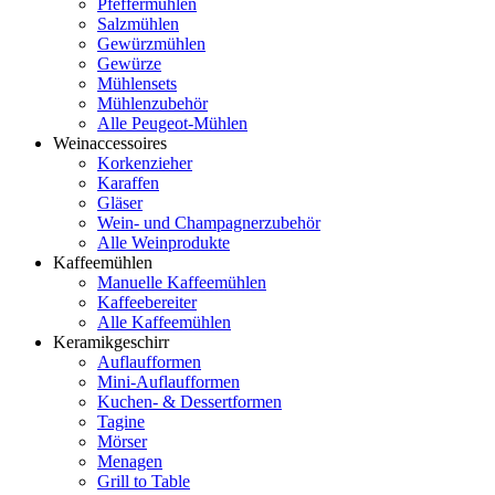
Pfeffermühlen
Salzmühlen
Gewürzmühlen
Gewürze
Mühlensets
Mühlenzubehör
Alle Peugeot-Mühlen
Weinaccessoires
Korkenzieher
Karaffen
Gläser
Wein- und Champagnerzubehör
Alle Weinprodukte
Kaffeemühlen
Manuelle Kaffeemühlen
Kaffeebereiter
Alle Kaffeemühlen
Keramikgeschirr
Auflaufformen
Mini-Auflaufformen
Kuchen- & Dessertformen
Tagine
Mörser
Menagen
Grill to Table