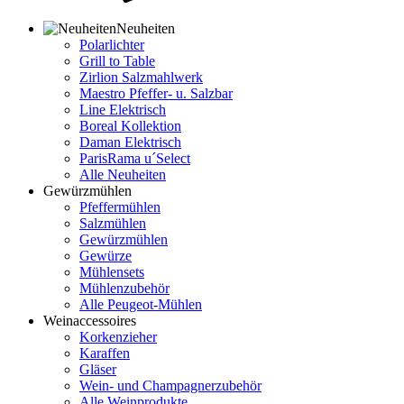
Neuheiten
Polarlichter
Grill to Table
Zirlion Salzmahlwerk
Maestro Pfeffer- u. Salzbar
Line Elektrisch
Boreal Kollektion
Daman Elektrisch
ParisRama u´Select
Alle Neuheiten
Gewürzmühlen
Pfeffermühlen
Salzmühlen
Gewürzmühlen
Gewürze
Mühlensets
Mühlenzubehör
Alle Peugeot-Mühlen
Weinaccessoires
Korkenzieher
Karaffen
Gläser
Wein- und Champagnerzubehör
Alle Weinprodukte