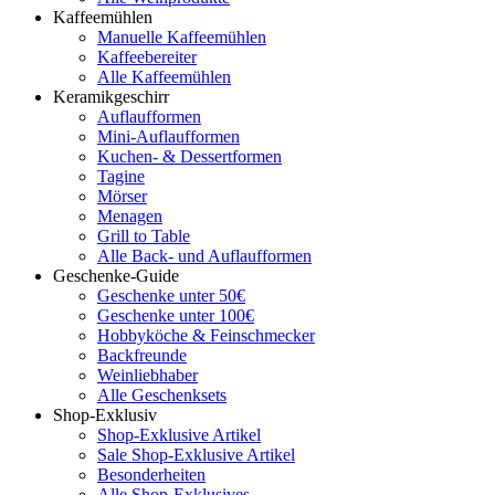
Kaffeemühlen
Manuelle Kaffeemühlen
Kaffeebereiter
Alle Kaffeemühlen
Keramikgeschirr
Auflaufformen
Mini-Auflaufformen
Kuchen- & Dessertformen
Tagine
Mörser
Menagen
Grill to Table
Alle Back- und Auflaufformen
Geschenke-Guide
Geschenke unter 50€
Geschenke unter 100€
Hobbyköche & Feinschmecker
Backfreunde
Weinliebhaber
Alle Geschenksets
Shop-Exklusiv
Shop-Exklusive Artikel
Sale Shop-Exklusive Artikel
Besonderheiten
Alle Shop-Exklusives