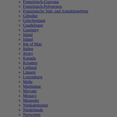
Französisch-Guayana
Französisch-Polynesien
Französische Süd- und Antarktisgebiete
Gibraltar
Griechenland
Guadeloupe
Guernsey
Irland
Island
Isle of Man
Italien
Jersey
Kanada
Kroatien
Lettland
Litauen
Luxemburg
Malta
Martinique
Mayotte
Monaco
Mongolei
Neukaledonien
Niederlande
Norwegen