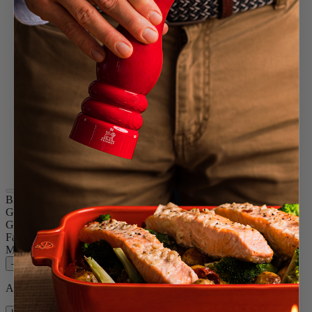
Schiefer
Passionsrot
Pazifikblau
Pistaziengrün
Bonbonrosa
Schwarz lackiert
Elfenbein
Terracotta
Transparent
Safrangelb
Waldgrün
Grau Taupe
Perlgrau
Bistro
Größe
10cm
Gewürz
Trockenes Salz
Farbe
Schiefer
Menge
–
+
Auf Lager und bereit, zu Ihnen nach Hause geliefert zu werden.