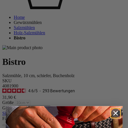
Home
Gewürzmühlen
Salzmühlen
Holz-Salzmühlen
Bistro
Bistro
Salzmühle, 10 cm, schiefer, Buchenholz
SKU
4081900
4.6
/
5
-
293
Bewertungen
31,90 €
Größe
Gewürz
Skip the carrousel
Farbe