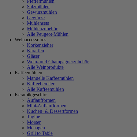
Pfeffermühlen
Salzmühlen
Gewürzmühlen
Gewürze
Mühlensets
Mühlenzubehör
Alle Peugeot-Mühlen
Weinaccessoires
Korkenzieher
Karaffen
Gläser
Wein- und Champagnerzubehör
Alle Weinprodukte
Kaffeemühlen
Manuelle Kaffeemühlen
Kaffeebereiter
Alle Kaffeemühlen
Keramikgeschirr
Auflaufformen
Mini-Auflaufformen
Kuchen- & Dessertformen
Tagine
Mörser
Menagen
Grill to Table