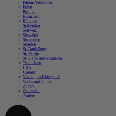
Papua-Neuguinea
Polen
Portugal
Rumänien
Réunion
Schweden
Schweiz
Slowakei
Slowenien
Spanien
St. Barthélemy
St. Martin
St. Pierre und Miquelon
Tschechien
USA
Ungarn
Vereinigtes Königreich
Wallis und Futuna
Zypern
Österreich
Andere