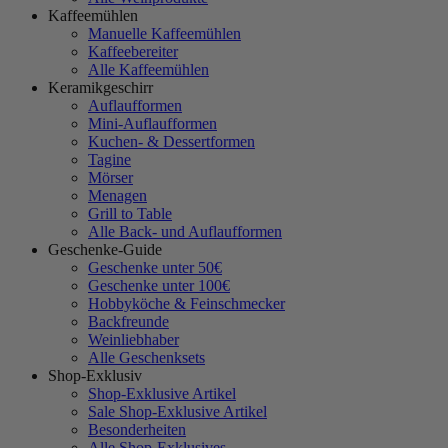
Kaffeemühlen
Manuelle Kaffeemühlen
Kaffeebereiter
Alle Kaffeemühlen
Keramikgeschirr
Auflaufformen
Mini-Auflaufformen
Kuchen- & Dessertformen
Tagine
Mörser
Menagen
Grill to Table
Alle Back- und Auflaufformen
Geschenke-Guide
Geschenke unter 50€
Geschenke unter 100€
Hobbyköche & Feinschmecker
Backfreunde
Weinliebhaber
Alle Geschenksets
Shop-Exklusiv
Shop-Exklusive Artikel
Sale Shop-Exklusive Artikel
Besonderheiten
Alle Shop-Exklusives