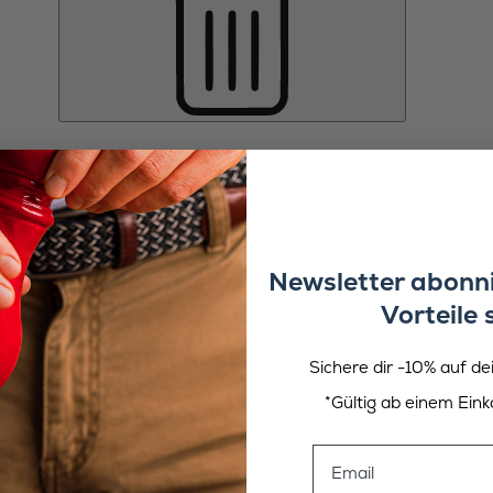
Newsletter abonni
Vorteile 
Sichere dir -10% auf de
*Gültig ab einem Eink
Email