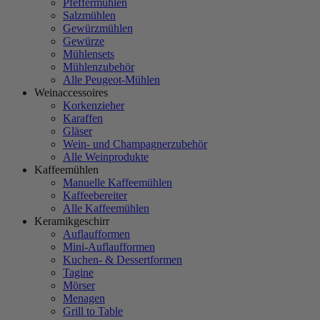
Pfeffermühlen
Salzmühlen
Gewürzmühlen
Gewürze
Mühlensets
Mühlenzubehör
Alle Peugeot-Mühlen
Weinaccessoires
Korkenzieher
Karaffen
Gläser
Wein- und Champagnerzubehör
Alle Weinprodukte
Kaffeemühlen
Manuelle Kaffeemühlen
Kaffeebereiter
Alle Kaffeemühlen
Keramikgeschirr
Auflaufformen
Mini-Auflaufformen
Kuchen- & Dessertformen
Tagine
Mörser
Menagen
Grill to Table