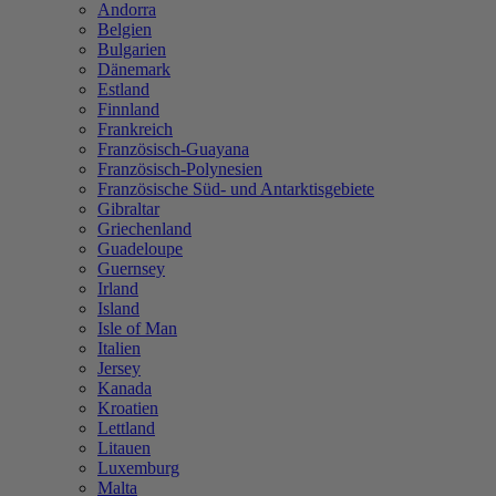
Andorra
Belgien
Bulgarien
Dänemark
Estland
Finnland
Frankreich
Französisch-Guayana
Französisch-Polynesien
Französische Süd- und Antarktisgebiete
Gibraltar
Griechenland
Guadeloupe
Guernsey
Irland
Island
Isle of Man
Italien
Jersey
Kanada
Kroatien
Lettland
Litauen
Luxemburg
Malta