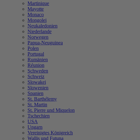
Martinique
Mayotte
Monaco
Mongolei
Neukaledonien
Niederlande
Norwegen
Papua-Neuguinea
Polen
Portugal
Rumänien
Réunion
Schweden
Schweiz
Slowakei
Slowenien
Spanien
St. Barthélemy
St. Martin
St. Pierre und Miquelon
Tschechien
USA
Ungarn
Vereinigtes Königreich
Wallis und Futuna