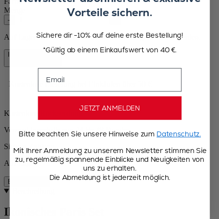
Farbe
Schokolade
Vorteile sichern.
Menge
–
+
Sichere dir -10% auf deine erste Bestellung!
Auf Lager und bereit, zu Ihnen nach Hause geliefert zu werden.
*Gültig ab einem Einkaufswert von 40 €.
In den Warenkorb
87,90 €
Email
Kostenlose Lieferung bei Einkäufen über 50 €
JETZT ANMELDEN
Kostenlose Rücksendungen
Versand innerhalb von 24 bis 48 Stunden
Bitte beachten Sie unsere Hinweise zum
Datenschutz.
Sichere Zahlung
Mit Ihrer Anmeldung zu unserem Newsletter stimmen Sie
zu, regelmäßig spannende Einblicke und Neuigkeiten von
Auf Lager
uns zu erhalten.
Die Abmeldung ist jederzeit möglich.
Beschreibung
Beschreibung
Ikonisches Paris Set