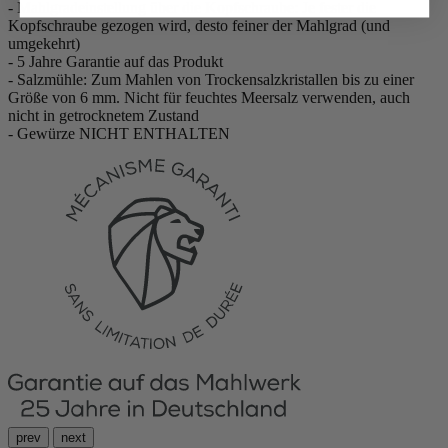
- Mahlgradeinstellung über die Kopfschraube: Je fester die
Kopfschraube gezogen wird, desto feiner der Mahlgrad (und
umgekehrt)
- 5 Jahre Garantie auf das Produkt
- Salzmühle: Zum Mahlen von Trockensalzkristallen bis zu einer
Größe von 6 mm. Nicht für feuchtes Meersalz verwenden, auch
nicht in getrocknetem Zustand
- Gewürze NICHT ENTHALTEN
prev
next