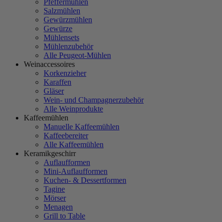
Pfeffermühlen
Salzmühlen
Gewürzmühlen
Gewürze
Mühlensets
Mühlenzubehör
Alle Peugeot-Mühlen
Weinaccessoires
Korkenzieher
Karaffen
Gläser
Wein- und Champagnerzubehör
Alle Weinprodukte
Kaffeemühlen
Manuelle Kaffeemühlen
Kaffeebereiter
Alle Kaffeemühlen
Keramikgeschirr
Auflaufformen
Mini-Auflaufformen
Kuchen- & Dessertformen
Tagine
Mörser
Menagen
Grill to Table