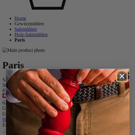
Home
Gewürzmühlen
Salzmühlen
Holz-Salzmühlen
Paris
Paris
Salzmühle, 30 cm, schokolade, Buchenholz
SKU
870430/sme/100
4.6
/
5
-
242
Bewertungen
62,90 €
Größe
Gewürz
Skip the carrousel
Farbe