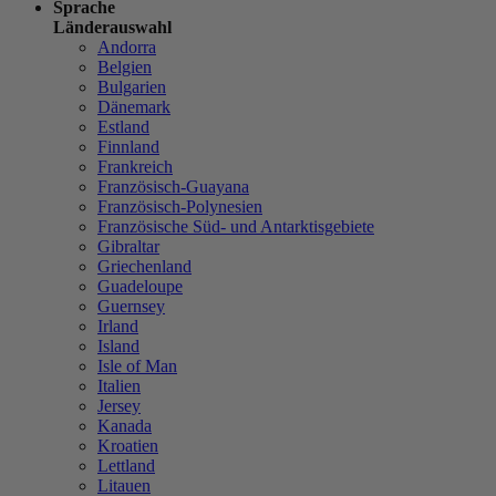
Sprache
Länderauswahl
Andorra
Belgien
Bulgarien
Dänemark
Estland
Finnland
Frankreich
Französisch-Guayana
Französisch-Polynesien
Französische Süd- und Antarktisgebiete
Gibraltar
Griechenland
Guadeloupe
Guernsey
Irland
Island
Isle of Man
Italien
Jersey
Kanada
Kroatien
Lettland
Litauen