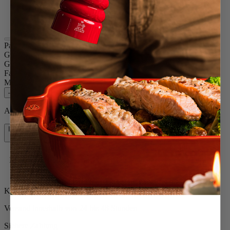
Schokolade
Natur
Paris
Größe
30cm
Gewürz
Trockenes Salz
Farbe
Schokolade
Menge
–
+
Auf Lager und bereit, zu Ihnen nach Hause geliefert zu werden.
In den Warenkorb
62,90 €
Kostenlose Lieferung bei Einkäufen über 50 €
Kostenlose Rücksendungen
Versand innerhalb von 24 bis 48 Stunden
Sichere Zahlung