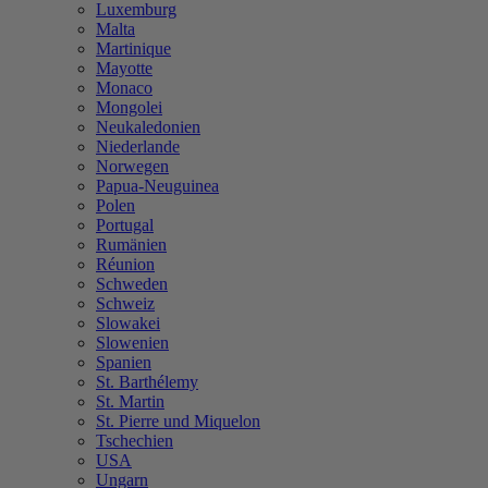
Luxemburg
Malta
Martinique
Mayotte
Monaco
Mongolei
Neukaledonien
Niederlande
Norwegen
Papua-Neuguinea
Polen
Portugal
Rumänien
Réunion
Schweden
Schweiz
Slowakei
Slowenien
Spanien
St. Barthélemy
St. Martin
St. Pierre und Miquelon
Tschechien
USA
Ungarn