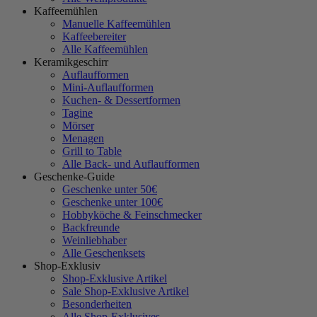
Kaffeemühlen
Manuelle Kaffeemühlen
Kaffeebereiter
Alle Kaffeemühlen
Keramikgeschirr
Auflaufformen
Mini-Auflaufformen
Kuchen- & Dessertformen
Tagine
Mörser
Menagen
Grill to Table
Alle Back- und Auflaufformen
Geschenke-Guide
Geschenke unter 50€
Geschenke unter 100€
Hobbyköche & Feinschmecker
Backfreunde
Weinliebhaber
Alle Geschenksets
Shop-Exklusiv
Shop-Exklusive Artikel
Sale Shop-Exklusive Artikel
Besonderheiten
Alle Shop-Exklusives