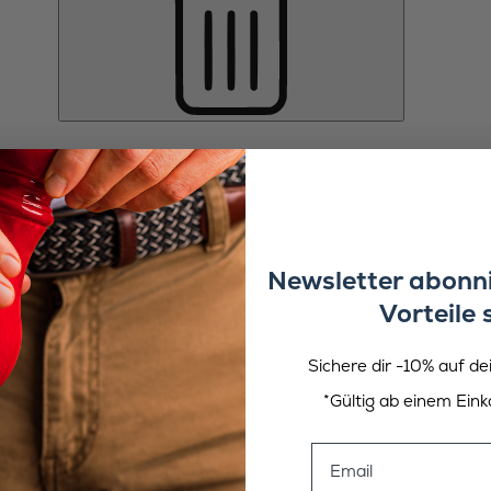
Newsletter abonni
Vorteile 
Sichere dir -10% auf de
*Gültig ab einem Eink
Email