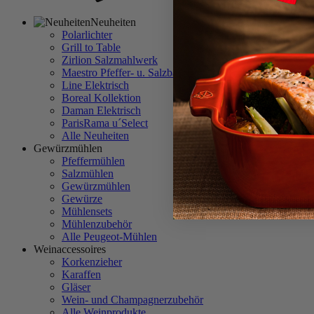
Neuheiten
Polarlichter
Grill to Table
Zirlion Salzmahlwerk
Maestro Pfeffer- u. Salzbar
Line Elektrisch
Boreal Kollektion
Daman Elektrisch
ParisRama u´Select
Alle Neuheiten
Gewürzmühlen
Pfeffermühlen
Salzmühlen
Gewürzmühlen
Gewürze
Mühlensets
Mühlenzubehör
Alle Peugeot-Mühlen
Weinaccessoires
Korkenzieher
Karaffen
Gläser
Wein- und Champagnerzubehör
Alle Weinprodukte