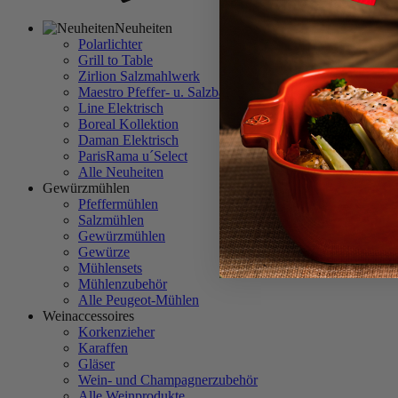
Neuheiten
Polarlichter
Grill to Table
Zirlion Salzmahlwerk
Maestro Pfeffer- u. Salzbar
Line Elektrisch
Boreal Kollektion
Daman Elektrisch
ParisRama u´Select
Alle Neuheiten
Gewürzmühlen
Pfeffermühlen
Salzmühlen
Gewürzmühlen
Gewürze
Mühlensets
Mühlenzubehör
Alle Peugeot-Mühlen
Weinaccessoires
Korkenzieher
Karaffen
Gläser
Wein- und Champagnerzubehör
Alle Weinprodukte