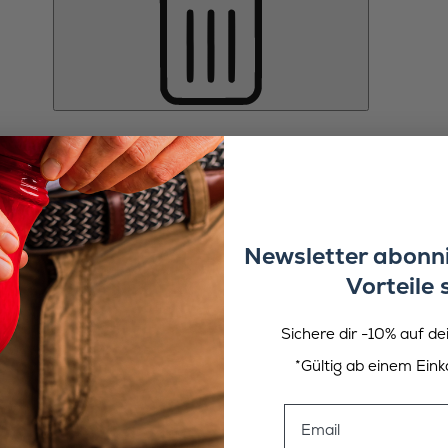
Newsletter abonni
Vorteile 
Sichere dir -10% auf de
*Gültig ab einem Eink
Email