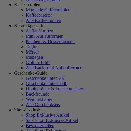
Kaffeemühlen
Manuelle Kaffeemühlen
Kaffeebereiter
Alle Kaffeemühlen
Keramikgeschirr
Auflaufformen
Mini-Auflaufformen
Kuchen- & Dessertformen
Tagine
Mörser
Menagen
Grill to Table
Alle Back- und Auflaufformen
Geschenke-Guide
Geschenke unter 50€
Geschenke unter 100€
Hobbyköche & Feinschmecker
Backfreunde
Weinliebhaber
Alle Geschenksets
Shop-Exklusiv
Shop-Exklusive Artikel
Sale Shop-Exklusive Artikel
Besonderheiten
Alle Shop-Exklusives