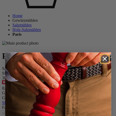
Home
Gewürzmühlen
Salzmühlen
Holz-Salzmühlen
Paris
Paris
Salzmühle, 18 cm, Olivenholz
SKU
3820500
4.6
/
5
-
242
Bewertungen
82,90 €
Größe
Gewürz
Skip the carrousel
Farbe