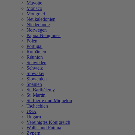
Mayotte
Monaco
Mongolei
Neukaledonien
Niederlande
Norwegen
Papua-Neuguinea
Polen
Portugal
Rumänien
Réunion
Schweden
Schweiz
Slowakei
Slowenien
Spanien
St. Barthélemy
St. Martin
St. Pierre und Miquelon
Tschechien
USA
Ungarn
Vereinigtes Königreich
Wallis und Futuna
Zypern