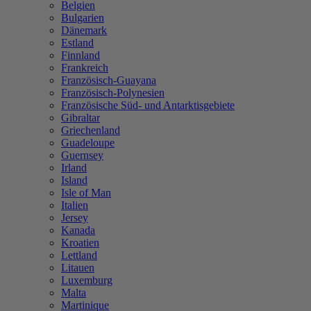
Belgien
Bulgarien
Dänemark
Estland
Finnland
Frankreich
Französisch-Guayana
Französisch-Polynesien
Französische Süd- und Antarktisgebiete
Gibraltar
Griechenland
Guadeloupe
Guernsey
Irland
Island
Isle of Man
Italien
Jersey
Kanada
Kroatien
Lettland
Litauen
Luxemburg
Malta
Martinique