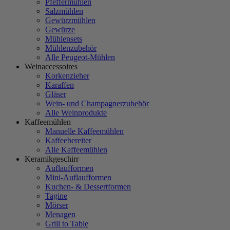
Pfeffermühlen
Salzmühlen
Gewürzmühlen
Gewürze
Mühlensets
Mühlenzubehör
Alle Peugeot-Mühlen
Weinaccessoires
Korkenzieher
Karaffen
Gläser
Wein- und Champagnerzubehör
Alle Weinprodukte
Kaffeemühlen
Manuelle Kaffeemühlen
Kaffeebereiter
Alle Kaffeemühlen
Keramikgeschirr
Auflaufformen
Mini-Auflaufformen
Kuchen- & Dessertformen
Tagine
Mörser
Menagen
Grill to Table