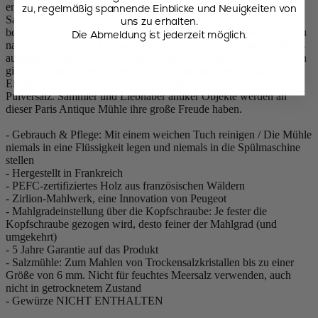
erhält die Paris-Mühle ein Antik-Finish und wird zur Paris Antique
zu, regelmäßig spannende Einblicke und Neuigkeiten von
Salzmühle. Das Buchenholz wird in sorgfältiger Handarbeit
uns zu erhalten.
bearbeitet, um Patina und Alterungseffekte möglichst originalgetreu
Die Abmeldung ist jederzeit möglich.
nachzubilden. Paris Antique ist mit dem Peugeot-Salzmechanismus
ausgestattet, auf den es in Deutschland eine Garantie von 25 Jahren
gibt. Der Knopf, der die Mühle ziert, ermöglicht eine einfache
Einstellung des Mahlgrades: Durch Festziehen erhalten Sie feines
Pulversalz. Sammler und Liebhaber antiker Objekte werden an
dieser Paris Antique Mühle ihre große Freude haben.
- Gebrauch & Pflege: Mit einem weichen Tuch reinigen / Die Mühle
niemals in eine Flüssigkeit legen und niemals in die Spülmaschine
stellen
- Hergestellt in Frankreich
- PEFC-zertifiziertes Holz aus französischen Wäldern
- Zirlion-Mahlwerk, eine Innovation von Peugeot
- Mahlgradeinstellung über die Kopfschraube: Je fester die
Kopfschraube gezogen wird, desto feiner der Mahlgrad (und
umgekehrt)
- 5 Jahre Garantie auf das Produkt
- Salzmühle: Zum Mahlen von Trockensalzkristallen bis zu einer
Größe von 6 mm. Nicht für feuchtes Meersalz verwenden, auch
nicht in getrocknetem Zustand
- Gewürze NICHT ENTHALTEN