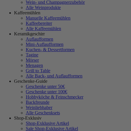
Wein- und Champagnerzubehör
Alle Weinprodukte
Kaffeemühlen
Manuelle Kaffeemühlen
Kaffeebereiter
Alle Kaffeemühlen
Keramikgeschirr
Auflaufformen
Mini-Auflaufformen
Kuchen- & Dessertformen
Tagine
Mörser
Menagen
Grill to Table
Alle Back- und Auflaufformen
Geschenke-Guide
Geschenke unter 50€
Geschenke unter 100€
Hobbyköche & Feinschmecker
Backfreunde
Weinliebhaber
Alle Geschenksets
Shop-Exklusiv
Shop-Exklusive Artikel
Sale Shop-Exklusive Artikel