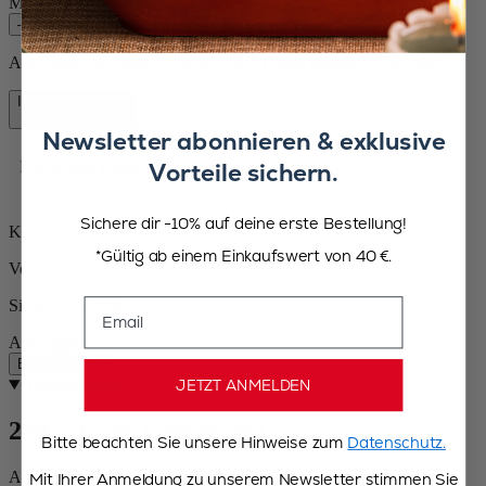
Menge
–
+
Auf Lager und bereit, zu Ihnen nach Hause geliefert zu werden.
In den Warenkorb
72,90 €
Newsletter abonnieren & exklusive
Vorteile sichern.
Kostenlose Lieferung bei Einkäufen über 50 €
Sichere dir -10% auf deine erste Bestellung!
Kostenlose Rücksendungen
*Gültig ab einem Einkaufswert von 40 €.
Versand innerhalb von 24 bis 48 Stunden
Email
Sichere Zahlung
Auf Lager
Beschreibung
JETZT ANMELDEN
Beschreibung
200-jährige Geschichte
Bitte beachten Sie unsere Hinweise zum
Datenschutz.
Als Hommage an das zweihundertjährige Abenteuer von Peugeot
Mit Ihrer Anmeldung zu unserem Newsletter stimmen Sie