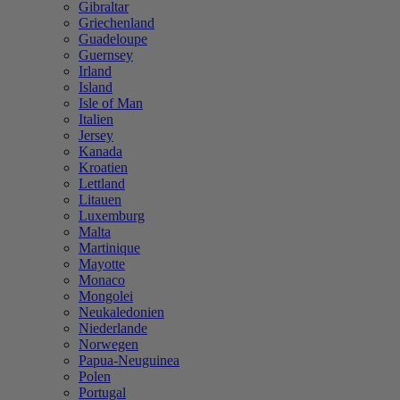
Gibraltar
Griechenland
Guadeloupe
Guernsey
Irland
Island
Isle of Man
Italien
Jersey
Kanada
Kroatien
Lettland
Litauen
Luxemburg
Malta
Martinique
Mayotte
Monaco
Mongolei
Neukaledonien
Niederlande
Norwegen
Papua-Neuguinea
Polen
Portugal