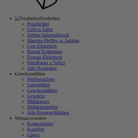
Neuheiten
Polarlichter
Grill to Table
Zirlion Salzmahlwerk
Maestro Pfeffer- u. Salzbar
Line Elektrisch
Boreal Kollektion
Daman Elektrisch
ParisRama u´Select
Alle Neuheiten
Gewürzmühlen
Pfeffermühlen
Salzmühlen
Gewürzmühlen
Gewürze
Mühlensets
Mühlenzubehör
Alle Peugeot-Mühlen
Weinaccessoires
Korkenzieher
Karaffen
Gläser