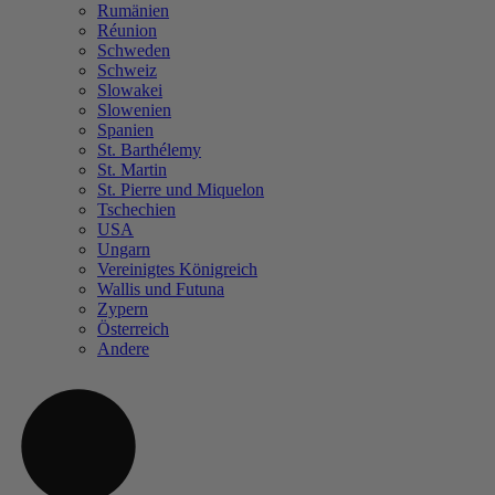
Rumänien
Réunion
Schweden
Schweiz
Slowakei
Slowenien
Spanien
St. Barthélemy
St. Martin
St. Pierre und Miquelon
Tschechien
USA
Ungarn
Vereinigtes Königreich
Wallis und Futuna
Zypern
Österreich
Andere