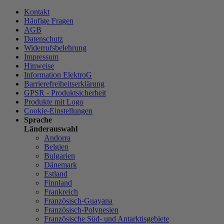
Kontakt
Häufige Fragen
AGB
Datenschutz
Widerrufsbelehrung
Impressum
Hinweise
Information ElektroG
Barrierefreiheitserklärung
GPSR - Produktsicherheit
Produkte mit Logo
Cookie-Einstellungen
Sprache
Länderauswahl
Andorra
Belgien
Bulgarien
Dänemark
Estland
Finnland
Frankreich
Französisch-Guayana
Französisch-Polynesien
Französische Süd- und Antarktisgebiete