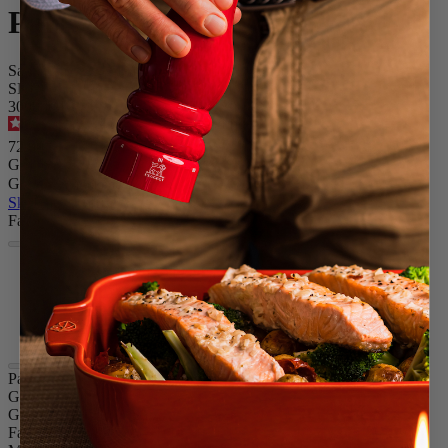
Paris
Salzmühle, 22 cm, antikes Finish, Buchenholz
SKU
3098800
4.6
/
5
-
242
Bewertungen
72,90 €
Größe
Gewürz
Skip the carrousel
Farbe
Antike Patina
Natur
Olivenholz
Schokolade
Paris
Größe
22cm
Gewürz
Trockenes Salz
Farbe
Antike Patina