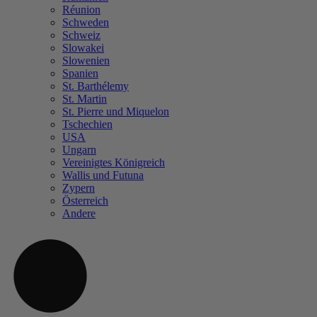
Réunion
Schweden
Schweiz
Slowakei
Slowenien
Spanien
St. Barthélemy
St. Martin
St. Pierre und Miquelon
Tschechien
USA
Ungarn
Vereinigtes Königreich
Wallis und Futuna
Zypern
Österreich
Andere