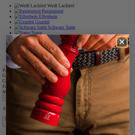
Weiß Lackiert
Passionsrot
Elfenbein
Graphit
Schwarz Satin
Natur
Schokolade
Schwarz lackiert
Gelb
Blau
Paris u'Select
Größe
22cm
Gewürz
Trockenes Salz
Farbe
Weiß Lackiert
Menge
–
+
Auf Lager und bereit, zu Ihnen nach Hause geliefert zu werden.
In den Warenkorb
63,90 €