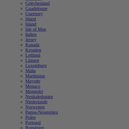
Griechenland
Guadeloupe
Guernsey
Irland
Island
Isle of Man
Italien
Jersey
Kanada
Kroatien
Lettland
Litauen
Luxemburg
Malta
Martinique
Mayotte
Monaco
Mongolei
Neukaledonien
Niederlande
Norwegen
Papua-Neuguinea
Polen
Portugal
Rumänien