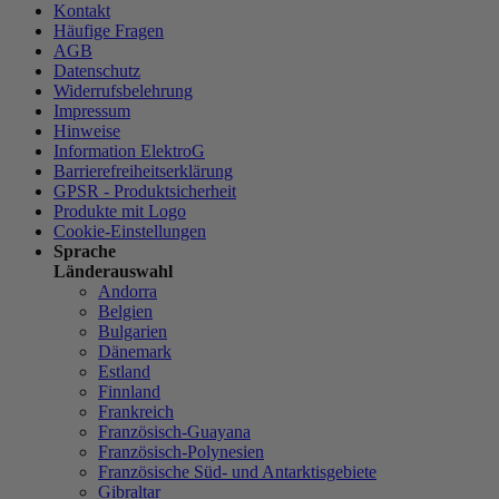
Kontakt
Häufige Fragen
AGB
Datenschutz
Widerrufsbelehrung
Impressum
Hinweise
Information ElektroG
Barrierefreiheitserklärung
GPSR - Produktsicherheit
Produkte mit Logo
Cookie-Einstellungen
Sprache
Länderauswahl
Andorra
Belgien
Bulgarien
Dänemark
Estland
Finnland
Frankreich
Französisch-Guayana
Französisch-Polynesien
Französische Süd- und Antarktisgebiete
Gibraltar