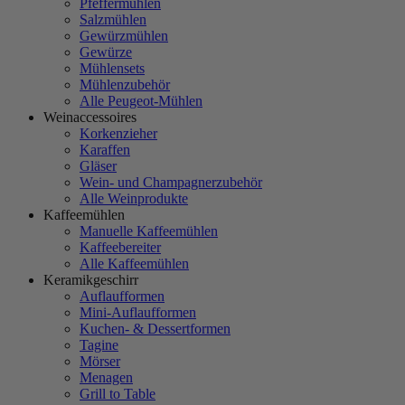
Pfeffermühlen
Salzmühlen
Gewürzmühlen
Gewürze
Mühlensets
Mühlenzubehör
Alle Peugeot-Mühlen
Weinaccessoires
Korkenzieher
Karaffen
Gläser
Wein- und Champagnerzubehör
Alle Weinprodukte
Kaffeemühlen
Manuelle Kaffeemühlen
Kaffeebereiter
Alle Kaffeemühlen
Keramikgeschirr
Auflaufformen
Mini-Auflaufformen
Kuchen- & Dessertformen
Tagine
Mörser
Menagen
Grill to Table