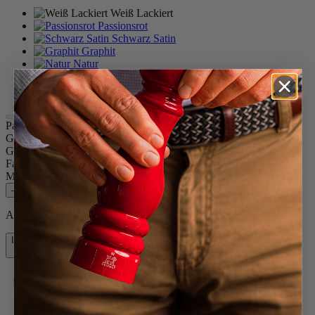
Weiß Lackiert
Passionsrot
Schwarz Satin
Graphit
Natur
Schokolade
Schwarz lackiert
Paris u'Select
Größe
12cm
Gewürz
Trockenes Salz
Farbe
Weiß Lackiert
Menge
–
+
Auf Lager und bereit, zu Ihnen nach Hause geliefert zu werden.
In den Warenkorb
43,90 €
Kostenlose Lieferung bei Einkäufen über 50 €