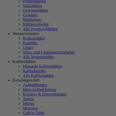
Pfeffermühlen
Salzmühlen
Gewürzmühlen
Gewürze
Mühlensets
Mühlenzubehör
Alle Peugeot-Mühlen
Weinaccessoires
Korkenzieher
Karaffen
Gläser
Wein- und Champagnerzubehör
Alle Weinprodukte
Kaffeemühlen
Manuelle Kaffeemühlen
Kaffeebereiter
Alle Kaffeemühlen
Keramikgeschirr
Auflaufformen
Mini-Auflaufformen
Kuchen- & Dessertformen
Tagine
Mörser
Menagen
Grill to Table