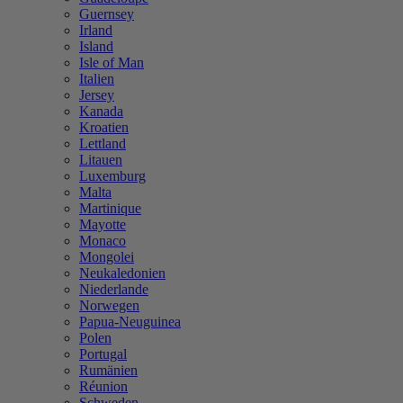
Guernsey
Irland
Island
Isle of Man
Italien
Jersey
Kanada
Kroatien
Lettland
Litauen
Luxemburg
Malta
Martinique
Mayotte
Monaco
Mongolei
Neukaledonien
Niederlande
Norwegen
Papua-Neuguinea
Polen
Portugal
Rumänien
Réunion
Schweden