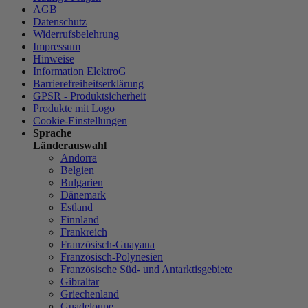
AGB
Datenschutz
Widerrufsbelehrung
Impressum
Hinweise
Information ElektroG
Barrierefreiheitserklärung
GPSR - Produktsicherheit
Produkte mit Logo
Cookie-Einstellungen
Sprache
Länderauswahl
Andorra
Belgien
Bulgarien
Dänemark
Estland
Finnland
Frankreich
Französisch-Guayana
Französisch-Polynesien
Französische Süd- und Antarktisgebiete
Gibraltar
Griechenland
Guadeloupe