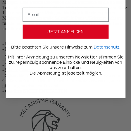
Mengen. Eine weitere Innovation der Löwenmarke ist die u'Select-
Technologie, die die Auswahl des Mahlgrades erleichtert, von Stufe
Email
1 für einen sehr feinen Mahlgrad bis Stufe 6 für einen groben
Mahlgrad. Die 12 cm große Salzmühle Paris u’Select ist nicht nur
funktional, sondern auch ein wahres Dekoobjekt, das Ihren Tisch
und Ihre Arbeitsfläche erstrahlen lässt.
JETZT ANMELDEN
- Hergestellt in Frankreich
Bitte beachten Sie unsere Hinweise zum
Datenschutz.
- PEFC-zertifiziertes Holz aus französischen Wäldern
- Zirlion-Mahlwerk, eine Innovation von Peugeot
Mit Ihrer Anmeldung zu unserem Newsletter stimmen Sie
- Mahlgradeinstellung u‘Select: 6 vorgegebene Mahlgrade
zu, regelmäßig spannende Einblicke und Neuigkeiten von
- 25 Jahre Garantie auf das Mahlwerk
uns zu erhalten.
- 5 Jahre Garantie auf das Produkt
Die Abmeldung ist jederzeit möglich.
- Salzmühle: Zum Mahlen von Trockensalzkristallen bis zu einer
Größe von 6 mm. Nicht für feuchtes Meersalz verwenden, auch
nicht in getrocknetem Zustand
- Gewürze NICHT ENTHALTEN