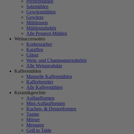
Pfeffermühlen
Salzmühlen
Gewürzmühlen
Gewürze
Mühlensets
Mühlenzubehör
Alle Peugeot-Mühlen
Weinaccessoires
Korkenzieher
Karaffen
Gläser
Wein- und Champagnerzubehör
Alle Weinprodukte
Kaffeemühlen
Manuelle Kaffeemühlen
Kaffeebereiter
Alle Kaffeemühlen
Keramikgeschirr
Auflaufformen
Mini-Auflaufformen
Kuchen- & Dessertformen
Tagine
Mörser
Menagen
Grill to Table