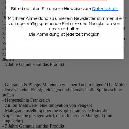
- Mahlwerk in Deutschland 25 Jahre garantiert
- Pfeffermühle : Zum Mahlen von schwarzem, weißem, grünem
Bitte beachten Sie unsere Hinweise zum
Datenschutz.
oder rotem Pfeffer, rosa Beeren (maximal 15 % in einer
Pfeffermischung) und Koriandersamen. Betriebsbereit: Pfefferkörner
Mit Ihrer Anmeldung zu unserem Newsletter stimmen Sie
liegen bei.
zu, regelmäßig spannende Einblicke und Neuigkeiten von
- Salzmühle : Zum Mahlen von Trockensalzkristallen (Steinsalz) bis
uns zu erhalten.
zu einer Größe von 4 mm. Betriebsbereit: Salzkristalle liegen bei.
Die Abmeldung ist jederzeit möglich.
Nicht für feuchtes Meersalz verwenden, auch nicht in getrocknetem
Zustand
- Gebrauch & Pflege: Mit einem weichen Tuch reinigen / Die Mühle
niemals in eine Flüssigkeit legen und niemals in die Spülmaschine
stellen
- 5 Jahre Garantie auf das Produkt
- Gebrauch & Pflege: Mit einem weichen Tuch reinigen / Die Mühle
niemals in eine Flüssigkeit legen und niemals in die Spülmaschine
stellen
- Hergestellt in Frankreich
- Zirlion-Mahlwerk, eine Innovation von Peugeot
- Mahlgradeinstellung über die Kopfschraube: Je fester die
Kopfschraube gezogen wird, desto feiner der Mahlgrad (und
umgekehrt)
- 5 Jahre Garantie auf das Produkt