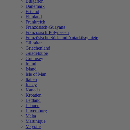
Bulgarien
Dänemark
Estland
Finnland
Frankreich
Französisch-Guayana
Französisch-Polynesien
Französische Süd- und Antarktisgebiete
Gibraltar
Griechenland
Guadeloupe
Guernsey
Irland
Island
Isle of Man
Italien
Jersey
Kanada
Kroatien
Lettland
Litauen
Luxemburg
Malta
Martinique
Mayotte