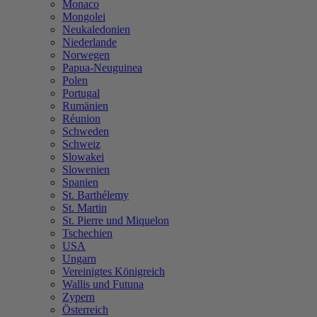
Monaco
Mongolei
Neukaledonien
Niederlande
Norwegen
Papua-Neuguinea
Polen
Portugal
Rumänien
Réunion
Schweden
Schweiz
Slowakei
Slowenien
Spanien
St. Barthélemy
St. Martin
St. Pierre und Miquelon
Tschechien
USA
Ungarn
Vereinigtes Königreich
Wallis und Futuna
Zypern
Österreich