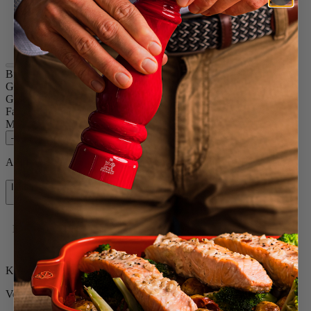
Olivenholz
Schokolade
Schwarz
Transparent
Bistro
Größe
10cm
Gewürz
Pfeffer / Salz
Farbe
Olivenholz
Menge
–
+
Auf Lager und bereit, zu Ihnen nach Hause geliefert zu werden.
In den Warenkorb
94,90 €
Kostenlose Lieferung bei Einkäufen über 50 €
Kostenlose Rücksendungen
Versand innerhalb von 24 bis 48 Stunden