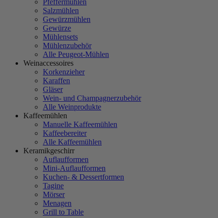
Pfeffermühlen
Salzmühlen
Gewürzmühlen
Gewürze
Mühlensets
Mühlenzubehör
Alle Peugeot-Mühlen
Weinaccessoires
Korkenzieher
Karaffen
Gläser
Wein- und Champagnerzubehör
Alle Weinprodukte
Kaffeemühlen
Manuelle Kaffeemühlen
Kaffeebereiter
Alle Kaffeemühlen
Keramikgeschirr
Auflaufformen
Mini-Auflaufformen
Kuchen- & Dessertformen
Tagine
Mörser
Menagen
Grill to Table