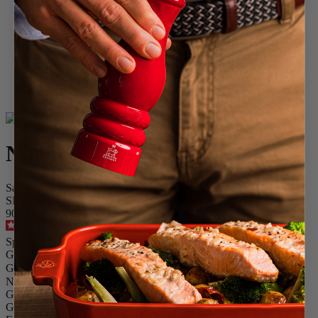
Home
Gewürzmühlen
Salzmühlen
Acryl-Salzmühlen
Nancy
Nancy
Salzmühle, 38 cm, Acryl
SKU
900838/sme
4.6
/
5
-
48
Bewertungen
Special Price
79,00 €
Regulärer Preis
99,00 €
Größe
Gewürz
Nancy
Größe
38cm
Gewürz
Trockenes Salz