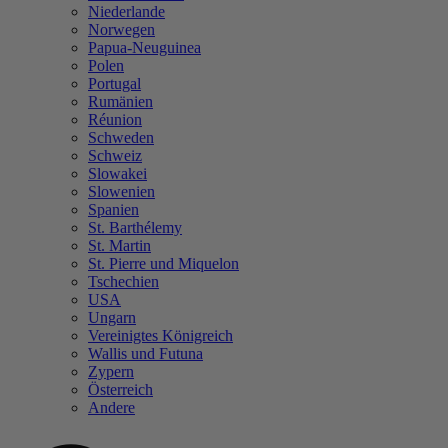
Niederlande
Norwegen
Papua-Neuguinea
Polen
Portugal
Rumänien
Réunion
Schweden
Schweiz
Slowakei
Slowenien
Spanien
St. Barthélemy
St. Martin
St. Pierre und Miquelon
Tschechien
USA
Ungarn
Vereinigtes Königreich
Wallis und Futuna
Zypern
Österreich
Andere