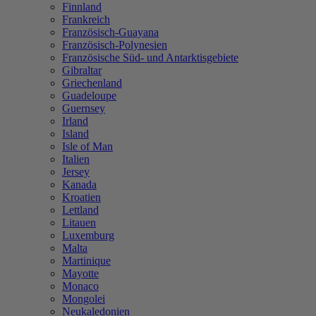
Finnland
Frankreich
Französisch-Guayana
Französisch-Polynesien
Französische Süd- und Antarktisgebiete
Gibraltar
Griechenland
Guadeloupe
Guernsey
Irland
Island
Isle of Man
Italien
Jersey
Kanada
Kroatien
Lettland
Litauen
Luxemburg
Malta
Martinique
Mayotte
Monaco
Mongolei
Neukaledonien