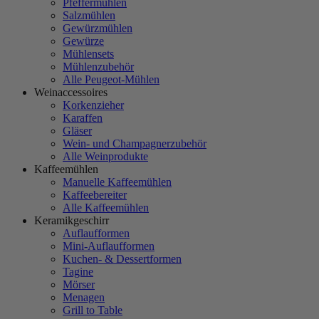
Pfeffermühlen
Salzmühlen
Gewürzmühlen
Gewürze
Mühlensets
Mühlenzubehör
Alle Peugeot-Mühlen
Weinaccessoires
Korkenzieher
Karaffen
Gläser
Wein- und Champagnerzubehör
Alle Weinprodukte
Kaffeemühlen
Manuelle Kaffeemühlen
Kaffeebereiter
Alle Kaffeemühlen
Keramikgeschirr
Auflaufformen
Mini-Auflaufformen
Kuchen- & Dessertformen
Tagine
Mörser
Menagen
Grill to Table