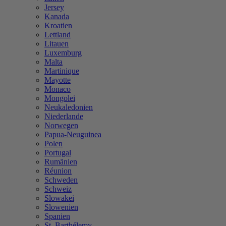
Jersey
Kanada
Kroatien
Lettland
Litauen
Luxemburg
Malta
Martinique
Mayotte
Monaco
Mongolei
Neukaledonien
Niederlande
Norwegen
Papua-Neuguinea
Polen
Portugal
Rumänien
Réunion
Schweden
Schweiz
Slowakei
Slowenien
Spanien
St. Barthélemy