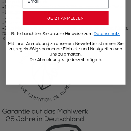
- Hergestellt in Frankreich
- PEFC™-Holz aus französischen Wäldern, wasserbasierte Farbe
- Mahlgradeinstellung u‘Select: 6 vorgegebene Mahlgrade
- 25 Jahre Garantie auf das Mahlwerk
JETZT ANMELDEN
- 5 Jahre Garantie auf den Korpus
- Zum Mahlen von schwarzem, weißem, grünem oder rotem Pfeffer,
rosa Beeren (maximal 15% in einer Pfeffermischung) und
Bitte beachten Sie unsere Hinweise zum
Datenschutz.
Koriandersamen
Mit Ihrer Anmeldung zu unserem Newsletter stimmen Sie
zu, regelmäßig spannende Einblicke und Neuigkeiten von
uns zu erhalten.
Die Abmeldung ist jederzeit möglich.