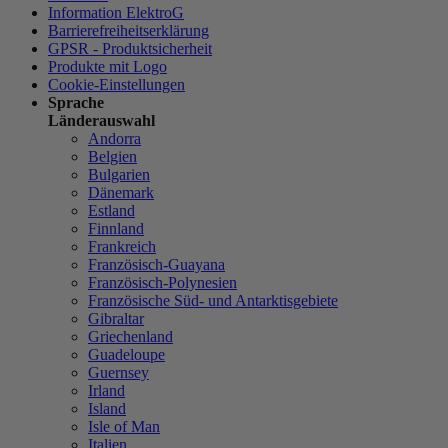
Information ElektroG
Barrierefreiheitserklärung
GPSR - Produktsicherheit
Produkte mit Logo
Cookie-Einstellungen
Sprache
Länderauswahl
Andorra
Belgien
Bulgarien
Dänemark
Estland
Finnland
Frankreich
Französisch-Guayana
Französisch-Polynesien
Französische Süd- und Antarktisgebiete
Gibraltar
Griechenland
Guadeloupe
Guernsey
Irland
Island
Isle of Man
Italien