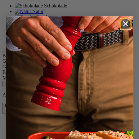
Schokolade
Natur
Graphit
Schiefer
Waldgrün
Pazifikblau
Passionsrot
Paris u'Select
Größe
15cm
Gewürz
Pfeffer
Farbe
Schokolade
Menge
–
+
Auf Lager und bereit, zu Ihnen nach Hause geliefert zu werden.
In den Warenkorb
39,90 €
Kostenlose Lieferung bei Einkäufen über 50 €