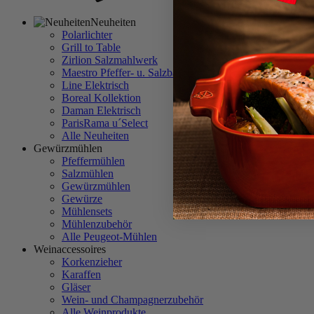
Neuheiten
Polarlichter
Grill to Table
Zirlion Salzmahlwerk
Maestro Pfeffer- u. Salzbar
Line Elektrisch
Boreal Kollektion
Daman Elektrisch
ParisRama u´Select
Alle Neuheiten
Gewürzmühlen
Pfeffermühlen
Salzmühlen
Gewürzmühlen
Gewürze
Mühlensets
Mühlenzubehör
Alle Peugeot-Mühlen
Weinaccessoires
Korkenzieher
Karaffen
Gläser
Wein- und Champagnerzubehör
Alle Weinprodukte