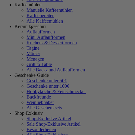
Kaffeemühlen
Manuelle Kaffeemühlen
Kaffeebereiter
Alle Kaffeemühlen
Keramikgeschirr
Auflaufformen
Mini-Auflaufformen
Kuchen- & Dessertformen
Tagine
Mörser
Menagen
Grill to Table
Alle Back- und Auflaufformen
Geschenke-Guide
Geschenke unter 50€
Geschenke unter 100€
Hobbyköche & Feinschmecker
Backfreunde
Weinliebhaber
Alle Geschenksets
Shop-Exklusiv
Shop-Exklusive Artikel
Sale Shop-Exklusive Artikel
Besonderheiten
Alle Shop-Exklusives