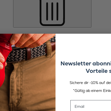
Newsletter abonni
Vorteile 
Sichere dir -10% auf de
*Gültig ab einem Eink
Email