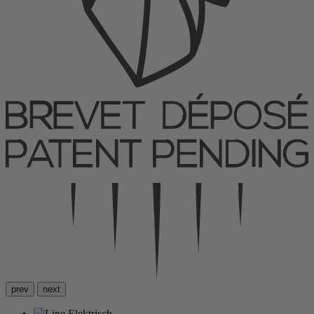
prev
next