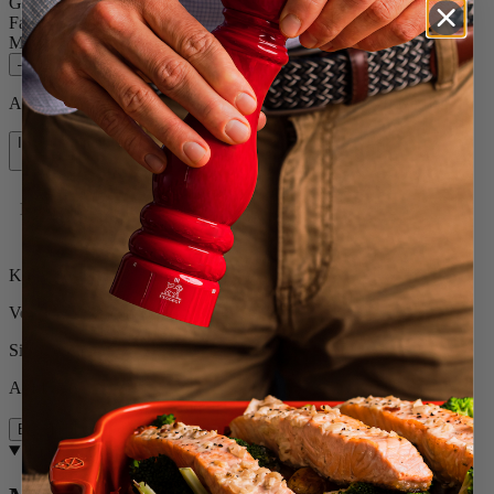
Gewürz
Pfeffer
Farbe
Carbon
Menge
–
+
Auf Lager und bereit, zu Ihnen nach Hause geliefert zu werden.
In den Warenkorb
89,90 €
Kostenlose Lieferung bei Einkäufen über 50 €
Kostenlose Rücksendungen
Versand innerhalb von 24 bis 48 Stunden
Sichere Zahlung
Auf Lager
Beschreibung
Beschreibung