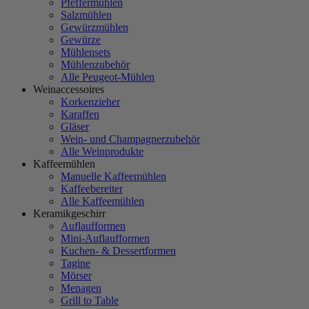
Pfeffermühlen
Salzmühlen
Gewürzmühlen
Gewürze
Mühlensets
Mühlenzubehör
Alle Peugeot-Mühlen
Weinaccessoires
Korkenzieher
Karaffen
Gläser
Wein- und Champagnerzubehör
Alle Weinprodukte
Kaffeemühlen
Manuelle Kaffeemühlen
Kaffeebereiter
Alle Kaffeemühlen
Keramikgeschirr
Auflaufformen
Mini-Auflaufformen
Kuchen- & Dessertformen
Tagine
Mörser
Menagen
Grill to Table