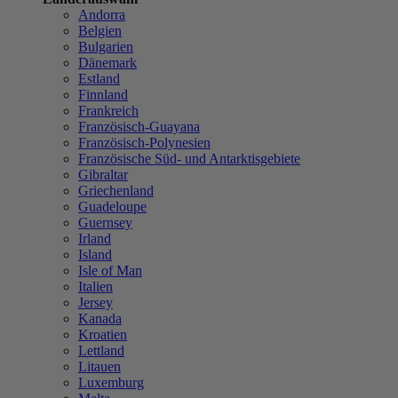
Andorra
Belgien
Bulgarien
Dänemark
Estland
Finnland
Frankreich
Französisch-Guayana
Französisch-Polynesien
Französische Süd- und Antarktisgebiete
Gibraltar
Griechenland
Guadeloupe
Guernsey
Irland
Island
Isle of Man
Italien
Jersey
Kanada
Kroatien
Lettland
Litauen
Luxemburg