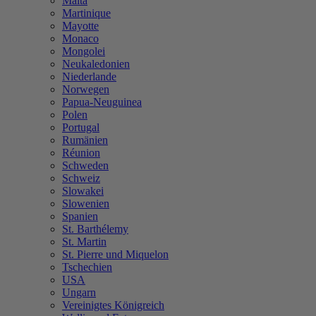
Malta
Martinique
Mayotte
Monaco
Mongolei
Neukaledonien
Niederlande
Norwegen
Papua-Neuguinea
Polen
Portugal
Rumänien
Réunion
Schweden
Schweiz
Slowakei
Slowenien
Spanien
St. Barthélemy
St. Martin
St. Pierre und Miquelon
Tschechien
USA
Ungarn
Vereinigtes Königreich