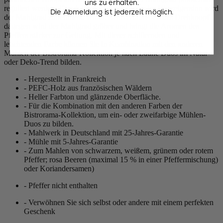
uns zu erhalten.
reguliert werden. Durch Drehen des Knopfes im Uhrzeigersinn wird
Die Abmeldung ist jederzeit möglich.
der Mahlgrad zunehmend feiner. Beim Aufdrehen des Drehknopf
dagegen wird der Mahlgrad gröber und bringt die Aromen des
Pfeffers stärker zur Geltung. Mit dieser schillernden und
leuchtenden Farbe können Sie in Kombination mit den anderen
Mühlen der Bistrorama-Kollektion je nach Laune Duos im Natur-
oder Deko-Trend bilden.
- Hergestellt in Frankreich
- PEFC-Holz aus französischen Wäldern
- Heller Farbton und glänzende Oberfläche.
- Für die Kombination mit den anderen Farben der
Bistrorama-Kollektion, um ein- oder zweifarbige Mühlen-
Duos zu bilden.
- Mahlwerk in Deutschland mit 25-Jahres-Garantie
- Mühle mit 5-Jahres-Garantie
- Zum Mahlen von schwarzem, weißem, grünem oder rotem
Pfeffer; rosa Beeren (maximal 15 % in einer Pfeffermischung)
oder Koriandersamen)
- Pfeffer nicht enthalten
- Verwöhnen Sie sich selbst oder andere mit einem perfekten
Geschenk