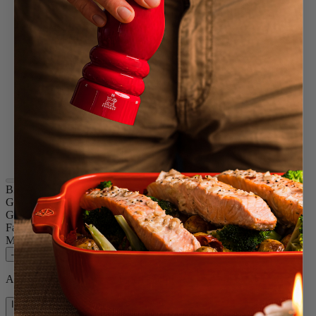
Terracotta
Schwarz lackiert
Passionsrot
Pazifikblau
Pistaziengrün
Schiefer
Elfenbein
Gelb
Waldgrün
Grau Taupe
Perlgrau
Aubergine
Bonbonrosa
Bistro
Größe
10cm
Gewürz
Pfeffer
Farbe
Terracotta
Menge
–
+
Auf Lager und bereit, zu Ihnen nach Hause geliefert zu werden.
In den Warenkorb
31,90 €