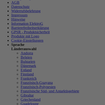
AGB
Datenschutz
Widerrufsbelehrung
Impressum
Hinweise
Information ElektroG
Barrierefreiheitserklärung
GPSR - Produktsicherheit
Produkte mit Logo
Cookie-Einstellungen
Sprache
Länderauswahl
Andorra
Belgien
Bulgarien
Dänemark
Estland
Finnland
Frankreich
Französisch-Guayana
Französisch-Polynesien
Französische Süd- und Antarktisgebiete
Gibraltar
Griechenland
Guadeloupe