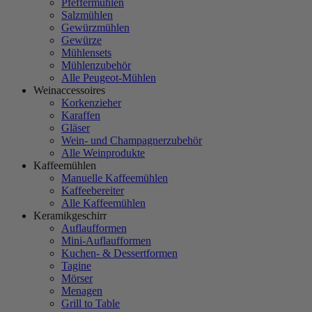
Pfeffermühlen
Salzmühlen
Gewürzmühlen
Gewürze
Mühlensets
Mühlenzubehör
Alle Peugeot-Mühlen
Weinaccessoires
Korkenzieher
Karaffen
Gläser
Wein- und Champagnerzubehör
Alle Weinprodukte
Kaffeemühlen
Manuelle Kaffeemühlen
Kaffeebereiter
Alle Kaffeemühlen
Keramikgeschirr
Auflaufformen
Mini-Auflaufformen
Kuchen- & Dessertformen
Tagine
Mörser
Menagen
Grill to Table