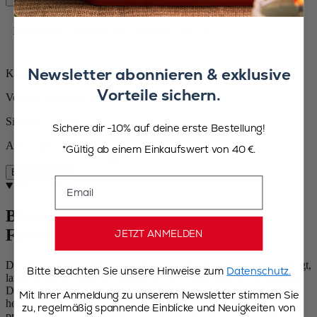
Kostenlose Lieferung bei Einkäufen über 50 €
Newsletter abonnieren & exklusive
Kostenlose Rücksendungen
Vorteile sichern.
Versand innerhalb von 24 bis 48 Stunden
Sichere Zahlung
Sichere dir -10% auf deine erste Bestellung!
Auf Lager
*Gültig ab einem Einkaufswert von 40 €.
Beschreibung
Email
Beschreibung
Bistro, im natürlichen und warmen
Farbton
JETZT ANMELDEN
Die Bistro-Pfeffermühle ist in den kleinsten Details darauf ausgelegt,
Bitte beachten Sie unsere Hinweise zum
Datenschutz.
lange zu dienen und die Ansprüche der Feinschmecker zu erfüllen.
Das Holz der in Frankreich hergestellten Mühle stammt aus
Mit Ihrer Anmeldung zu unserem Newsletter stimmen Sie
heimischen, nachhaltig bewirtschafteten Wäldern. Mit dem
zu, regelmäßig spannende Einblicke und Neuigkeiten von
praktischen Knopf am Mühlenkopf kann der Mahlgrad problemlos