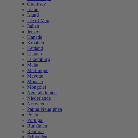
Guernsey
Irland
Island
Isle of Man
Italien
Jersey
Kanada
Kroatien
Lettland
Litauen
Luxemburg
Malta
Martinique
Mayotte
Monaco
Mongolei
Neukaledonien
Niederlande
Norwegen
Papua-Neuguinea
Polen
Portugal
Rumänien
Réunion
Schweden