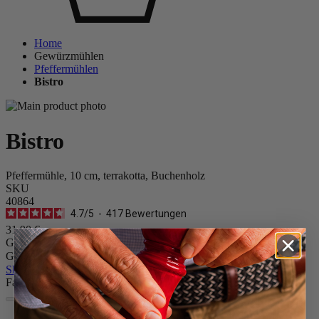
Home
Gewürzmühlen
Pfeffermühlen
Bistro
Bistro
Pfeffermühle, 10 cm, terrakotta, Buchenholz
SKU
40864
4.7
/
5
-
417
Bewertungen
31,90 €
Größe
Gewürz
Skip the carrousel
Farbe