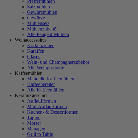
Pfeffermühlen
Salzmühlen
Gewürzmühlen
Gewürze
Mühlensets
Mühlenzubehör
Alle Peugeot-Mühlen
Weinaccessoires
Korkenzieher
Karaffen
Gläser
Wein- und Champagnerzubehör
Alle Weinprodukte
Kaffeemühlen
Manuelle Kaffeemühlen
Kaffeebereiter
Alle Kaffeemühlen
Keramikgeschirr
Auflaufformen
Mini-Auflaufformen
Kuchen- & Dessertformen
Tagine
Mörser
Menagen
Grill to Table