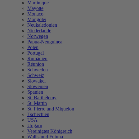
Martinique
Mayotte
Monaco
Mongolei
Neukaledonien
Niederlande
Norwegen
Papua-Neuguinea
Polen
Portugal
Rumänien
Réunion
Schweden
Schweiz
Slowakei
Slowenien
Spanien
St. Barthélemy
St. Martin
St. Pierre und Miquelon
Tschechien
USA
Ungarn
Vereinigtes Königreich
Wallis und Futuna