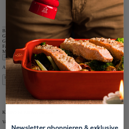
Verkupfert
Edelstahl
Edelstahl
Bistro Chef
Größe
10cm
Gewürz
Trockenes Salz
Farbe
Verkupfert
Menge
–
+
Auf Lager und bereit, zu Ihnen nach Hause geliefert zu werden.
In den Warenkorb
47,90 €
Kostenlose Lieferung bei Einkäufen über 50 €
Kostenlose Rücksendungen
Versand innerhalb von 24 bis 48 Stunden
Newsletter abonnieren & exklusive