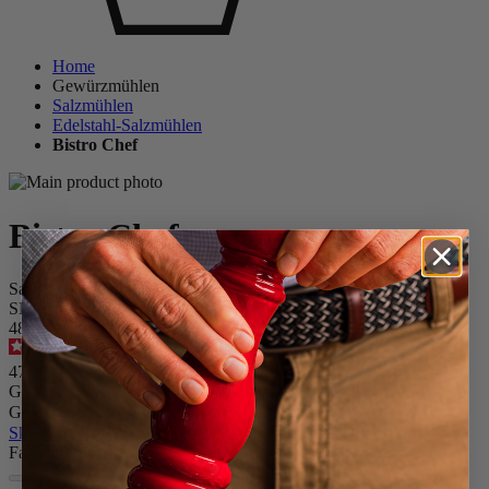
Home
Gewürzmühlen
Salzmühlen
Edelstahl-Salzmühlen
Bistro Chef
Bistro Chef
Salzmühle, 10 cm, Edelstahl, verkupfert
SKU
4803700
5
/
5
-
4
Bewertungen
47,90 €
Größe
Gewürz
Skip the carrousel
Farbe