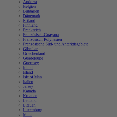
Andorra
Belgien
Bulgarien
Dänemark
Estland
Finnland
Frankreich
Französisch-Guayana
Französisch-Polynesien
Französische Süd- und Antarktisgebiete
Gibraltar
Griechenland
Guadeloupe
Guernsey
Irland
Island
Isle of Man
Italien
Jersey
Kanada
Kroatien
Lettland
Litauen
Luxemburg
Malta