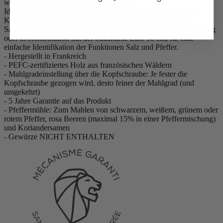
wird, desto feiner wird das Pfeffermahlgut).
Ideal für die Verwendung im Duo Pfeffer und Salz bietet sie 2
Kombinationsmöglichkeiten: entweder mit der zugehörigen
Salzmühle Line 22 cm in Aluminium- und Naturbuche-Ausführung
oder in Kombination mit der Salzmühle Line 18 cm, für eine
einfache Identifikation der Funktionen Salz und Pfeffer.
- Hergestellt in Frankreich
- PEFC-zertifiziertes Holz aus französischen Wäldern
- Mahlgradeinstellung über die Kopfschraube: Je fester die
Kopfschraube gezogen wird, desto feiner der Mahlgrad (und
umgekehrt)
- 5 Jahre Garantie auf das Produkt
- Pfeffermühle: Zum Mahlen von schwarzem, weißem, grünem oder
rotem Pfeffer, rosa Beeren (maximal 15% in einer Pfeffermischung)
und Koriandersamen
- Gewürze NICHT ENTHALTEN