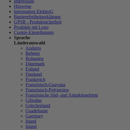
Impressum
Hinweise
Information ElektroG
Barrierefreiheitserklärung
GPSR - Produktsicherheit
Produkte mit Logo
Cookie-Einstellungen
Sprache
Länderauswahl
Andorra
Belgien
Bulgarien
Dänemark
Estland
Finnland
Frankreich
Französisch-Guayana
Französisch-Polynesien
Französische Süd- und Antarktisgebiete
Gibraltar
Griechenland
Guadeloupe
Guernsey
Irland
Island