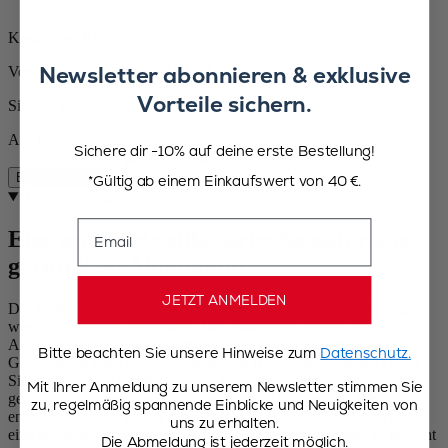
Kostenlose Rücksendungen
Newsletter abonnieren & exklusive
Versand innerhalb von 24 bis 48 Stunden
Vorteile sichern.
Sichere Zahlung
Auf Lager
Sichere dir -10% auf deine erste Bestellung!
Beschreibung
*Gültig ab einem Einkaufswert von 40 €.
Beschreibung
Email
Eine markante stilistische Signatur aus
geriffeltem Aluminium
JETZT ANMELDEN
Die Pfeffermühle Line 22 cm mit ihrem zeitgenössischen Design
wird in Frankreich hergestellt. Der irisierende Farbton ihres
Aluminiumkörpers passt perfekt zur subtil metallisierten
Bitte beachten Sie unsere Hinweise zum
Datenschutz.
Graphitfarbe ihres Buchenholzdeckels (PEFC-zertifiziertes Holz).
Sie spiegelt auch das Know-how von Peugeot wider: Ihr aus Stahl
Mit Ihrer Anmeldung zu unserem Newsletter stimmen Sie
gefertigter Mechanismus, der speziell zum Mahlen von Pfeffer
zu, regelmäßig spannende Einblicke und Neuigkeiten von
entwickelt wurde, hat 25 Jahre Garantie. Ihre Kopfschraube bietet
uns zu erhalten.
eine einfache und effektive Mahlgradeinstellung (je fester er gedreht
Die Abmeldung ist jederzeit möglich.