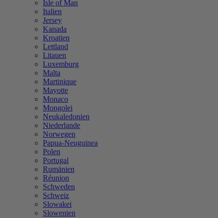
Isle of Man
Italien
Jersey
Kanada
Kroatien
Lettland
Litauen
Luxemburg
Malta
Martinique
Mayotte
Monaco
Mongolei
Neukaledonien
Niederlande
Norwegen
Papua-Neuguinea
Polen
Portugal
Rumänien
Réunion
Schweden
Schweiz
Slowakei
Slowenien