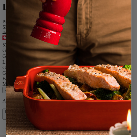
Line
Pfeffermühle, 22 cm, Carbon u. Buchenholz graphit
SKU
44855
4.7
/
5
-
252
Bewertungen
57,90 €
Größe
Gewürz
Line
Größe
22cm
Gewürz
Pfeffer
Farbe
Carbone & Alu
Menge
–
+
Auf Lager und bereit, zu Ihnen nach Hause geliefert zu werden.
In den Warenkorb
57,90 €
Kostenlose Lieferung bei Einkäufen über 50 €