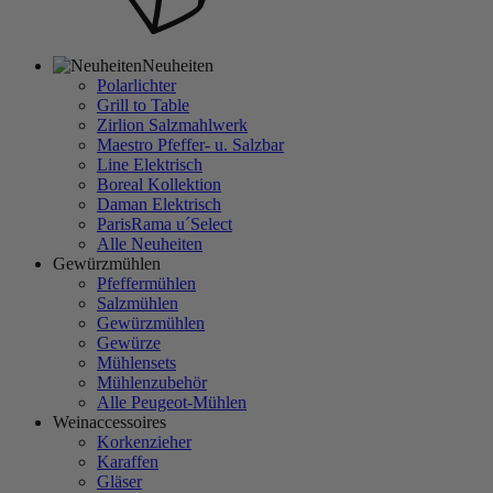
Neuheiten
Polarlichter
Grill to Table
Zirlion Salzmahlwerk
Maestro Pfeffer- u. Salzbar
Line Elektrisch
Boreal Kollektion
Daman Elektrisch
ParisRama u´Select
Alle Neuheiten
Gewürzmühlen
Pfeffermühlen
Salzmühlen
Gewürzmühlen
Gewürze
Mühlensets
Mühlenzubehör
Alle Peugeot-Mühlen
Weinaccessoires
Korkenzieher
Karaffen
Gläser