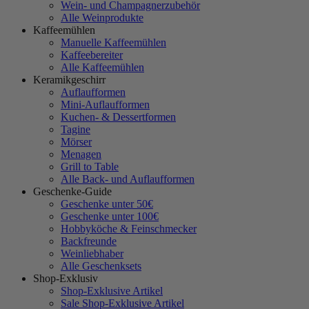
Wein- und Champagnerzubehör
Alle Weinprodukte
Kaffeemühlen
Manuelle Kaffeemühlen
Kaffeebereiter
Alle Kaffeemühlen
Keramikgeschirr
Auflaufformen
Mini-Auflaufformen
Kuchen- & Dessertformen
Tagine
Mörser
Menagen
Grill to Table
Alle Back- und Auflaufformen
Geschenke-Guide
Geschenke unter 50€
Geschenke unter 100€
Hobbyköche & Feinschmecker
Backfreunde
Weinliebhaber
Alle Geschenksets
Shop-Exklusiv
Shop-Exklusive Artikel
Sale Shop-Exklusive Artikel