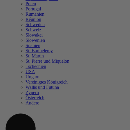
Polen
Portugal
Rumänien
Réunion
Schweden
Schweiz
Slowakei
Slowenien
Spanien
St. Barthélemy
St. Martin
St. Pierre und Miquelon
Tschechien
USA
Ungarn
Vereinigtes Königreich
Wallis und Futuna
Zypern
Österreich
Andere