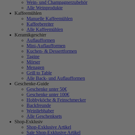
Wein- und Champagnerzubehör
Alle Weinprodukte
Kaffeemühlen
Manuelle Kaffeemühlen
Kaffeebereiter
Alle Kaffeemühlen
Keramikgeschirr
Auflaufformen
Mini-Auflaufformen
Kuchen- & Dessertformen
Tagine
Mörser
Menagen
Grill to Table
Alle Back- und Auflaufformen
Geschenke-Guide
Geschenke unter 50€
Geschenke unter 100€
Hobbyköche & Feinschmecker
Backfreunde
Weinliebhaber
Alle Geschenksets
Shop-Exklusiv
Shop-Exklusive Artikel
Sale Shop-Exklusive Artikel