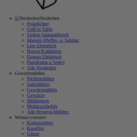
Neuheiten
Polarlichter
Grill to Table
Zirlion Salzmahlwerk
Maestro Pfeffer- u. Salzbar
Line Elektrisch
Boreal Kollektion
Daman Elektrisch
ParisRama u´Select
Alle Neuheiten
Gewürzmühlen
Pfeffermühlen
Salzmühlen
Gewürzmühlen
Gewürze
Mühlensets
Mühlenzubehör
Alle Peugeot-Mühlen
Weinaccessoires
Korkenzieher
Karaffen
Gläser