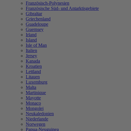
Französisch-Polynesien
Französische Süd- und Antarktisgebiete
Gibraltar
Griechenland
Guadeloupe
Guernsey
Irland
Island
Isle of Man
Italien
Jersey
Kanada
Kroatien
Lettland
Litauen
Luxemburg
Malta
Martinique
Mayotte
Monaco
Mongolei
Neukaledonien
Niederlande
Norwegen
Papua-Neuguinea