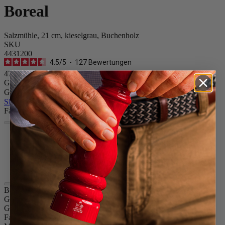
Boreal
Salzmühle, 21 cm, kieselgrau, Buchenholz
SKU
4431200
4.5
/
5
-
127
Bewertungen
47,90 €
Größe
Gewürz
Skip the carrousel
Farbe
Kieselgrau
Federweiss
Salbeigrün
Puderrosa
Boreal
Größe
21 cm
Gewürz
Trockenes Salz
Farbe
Kieselgrau