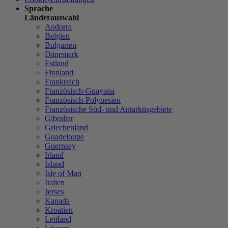
Sprache
Länderauswahl
Andorra
Belgien
Bulgarien
Dänemark
Estland
Finnland
Frankreich
Französisch-Guayana
Französisch-Polynesien
Französische Süd- und Antarktisgebiete
Gibraltar
Griechenland
Guadeloupe
Guernsey
Irland
Island
Isle of Man
Italien
Jersey
Kanada
Kroatien
Lettland