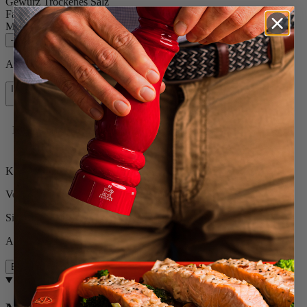
Gewürz
Trockenes Salz
Farbe
Alu
Menge
–
+
Auf Lager und bereit, zu Ihnen nach Hause geliefert zu werden.
In den Warenkorb
89,90 €
Kostenlose Lieferung bei Einkäufen über 50 €
Kostenlose Rücksendungen
Versand innerhalb von 24 bis 48 Stunden
Sichere Zahlung
Auf Lager
Beschreibung
Beschreibung