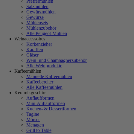
Pfeffermühlen
Salzmühlen
Gewürzmühlen
Gewürze
Mühlensets
Mühlenzubehör
Alle Peugeot-Mühlen
Weinaccessoires
Korkenzieher
Karaffen
Gläser
Wein- und Champagnerzubehör
Alle Weinprodukte
Kaffeemühlen
Manuelle Kaffeemühlen
Kaffeebereiter
Alle Kaffeemühlen
Keramikgeschirr
Auflaufformen
Mini-Auflaufformen
Kuchen- & Dessertformen
Tagine
Mörser
Menagen
Grill to Table