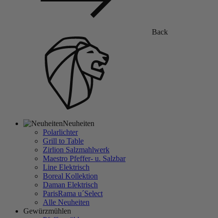
Back
Neuheiten
Polarlichter
Grill to Table
Zirlion Salzmahlwerk
Maestro Pfeffer- u. Salzbar
Line Elektrisch
Boreal Kollektion
Daman Elektrisch
ParisRama u´Select
Alle Neuheiten
Gewürzmühlen