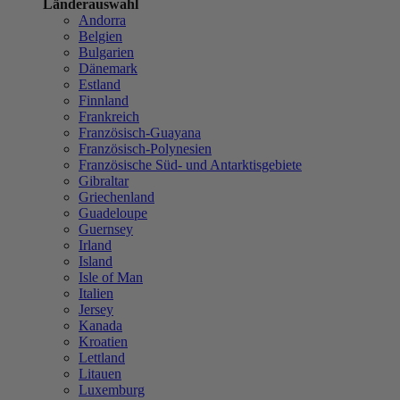
Länderauswahl
Andorra
Belgien
Bulgarien
Dänemark
Estland
Finnland
Frankreich
Französisch-Guayana
Französisch-Polynesien
Französische Süd- und Antarktisgebiete
Gibraltar
Griechenland
Guadeloupe
Guernsey
Irland
Island
Isle of Man
Italien
Jersey
Kanada
Kroatien
Lettland
Litauen
Luxemburg