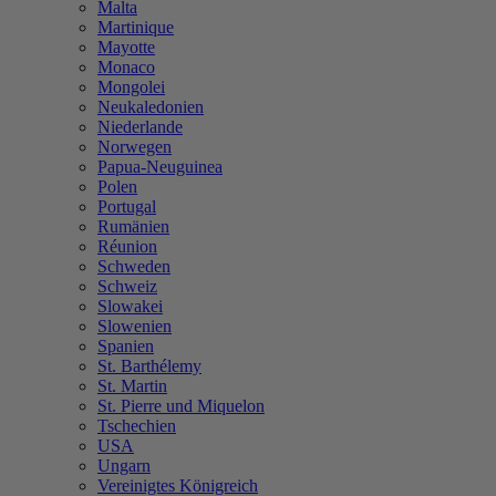
Malta
Martinique
Mayotte
Monaco
Mongolei
Neukaledonien
Niederlande
Norwegen
Papua-Neuguinea
Polen
Portugal
Rumänien
Réunion
Schweden
Schweiz
Slowakei
Slowenien
Spanien
St. Barthélemy
St. Martin
St. Pierre und Miquelon
Tschechien
USA
Ungarn
Vereinigtes Königreich