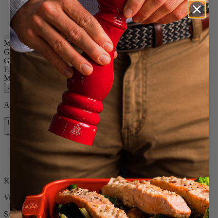
Olivenholz
Schokolade
Madras
Größe
16cm
Gewürz
Trockenes Salz
Farbe
Olivenholz
Menge
–
+
Auf Lager und bereit, zu Ihnen nach Hause geliefert zu werden.
In den Warenkorb
89,90 €
Kostenlose Lieferung bei Einkäufen über 50 €
Kostenlose Rücksendungen
Versand innerhalb von 24 bis 48 Stunden
Sichere Zahlung