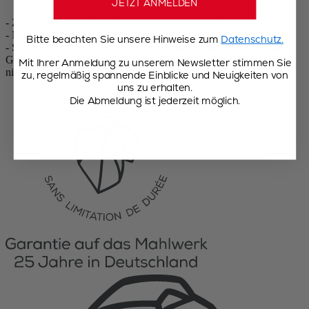
JETZT ANMELDEN
- Zirlion-Mahlwerk, eine Innovation von Peugeot
- Mahlgradeinstellung u‘Select: 6 vorgegebene Mahlgrade
Bitte beachten Sie unsere Hinweise zum
Datenschutz.
- Salzmühle: Zum Mahlen von Trockensalzkristallen bis zu einer
Größe von 6 mm. Nicht für feuchtes Meersalz verwenden, auch
Mit Ihrer Anmeldung zu unserem Newsletter stimmen Sie
nicht in getrocknetem Zustand
zu, regelmäßig spannende Einblicke und Neuigkeiten von
uns zu erhalten.
Die Abmeldung ist jederzeit möglich.