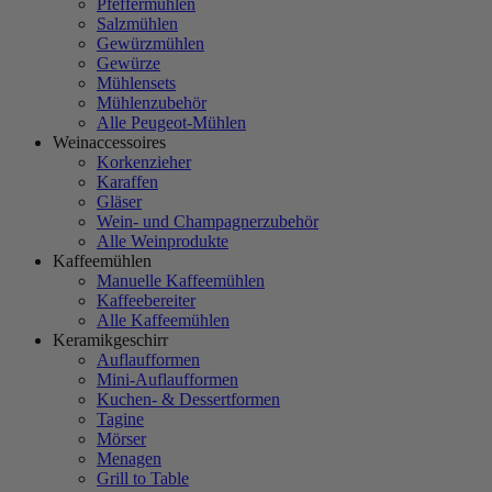
Pfeffermühlen
Salzmühlen
Gewürzmühlen
Gewürze
Mühlensets
Mühlenzubehör
Alle Peugeot-Mühlen
Weinaccessoires
Korkenzieher
Karaffen
Gläser
Wein- und Champagnerzubehör
Alle Weinprodukte
Kaffeemühlen
Manuelle Kaffeemühlen
Kaffeebereiter
Alle Kaffeemühlen
Keramikgeschirr
Auflaufformen
Mini-Auflaufformen
Kuchen- & Dessertformen
Tagine
Mörser
Menagen
Grill to Table