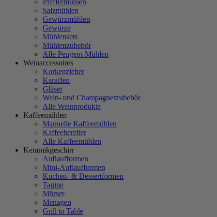
Pfeffermühlen
Salzmühlen
Gewürzmühlen
Gewürze
Mühlensets
Mühlenzubehör
Alle Peugeot-Mühlen
Weinaccessoires
Korkenzieher
Karaffen
Gläser
Wein- und Champagnerzubehör
Alle Weinprodukte
Kaffeemühlen
Manuelle Kaffeemühlen
Kaffeebereiter
Alle Kaffeemühlen
Keramikgeschirr
Auflaufformen
Mini-Auflaufformen
Kuchen- & Dessertformen
Tagine
Mörser
Menagen
Grill to Table