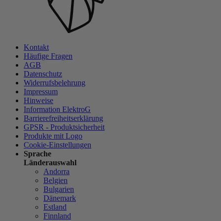
Kontakt
Häufige Fragen
AGB
Datenschutz
Widerrufsbelehrung
Impressum
Hinweise
Information ElektroG
Barrierefreiheitserklärung
GPSR - Produktsicherheit
Produkte mit Logo
Cookie-Einstellungen
Sprache
Länderauswahl
Andorra
Belgien
Bulgarien
Dänemark
Estland
Finnland