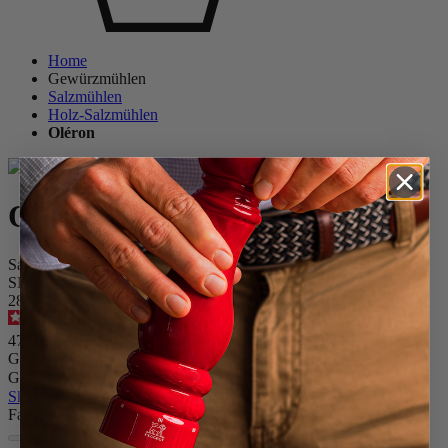
Home
Gewürzmühlen
Salzmühlen
Holz-Salzmühlen
Oléron
Oléron
Salzmühle, 14 cm, natur, Buchenholz u. Acryl
SKU
2838100
4.7
/
5
-
110
Bewertungen
47,90 €
Größe
Gewürz
Skip the carrousel
Farbe