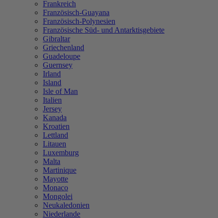
Frankreich
Französisch-Guayana
Französisch-Polynesien
Französische Süd- und Antarktisgebiete
Gibraltar
Griechenland
Guadeloupe
Guernsey
Irland
Island
Isle of Man
Italien
Jersey
Kanada
Kroatien
Lettland
Litauen
Luxemburg
Malta
Martinique
Mayotte
Monaco
Mongolei
Neukaledonien
Niederlande