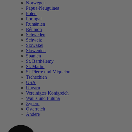
Norwegen
Papua-Neuguinea
Polen
Portugal
Rumänien
Réunion
Schweden
Schweiz
Slowakei
Slowenien
Spanien
St. Barthélemy
St. Martin
St. Pierre und Miquelon
Tschechien
USA
Ungarn
Vereinigtes Königreich
Wallis und Futuna
Zypern
Österreich
Andere