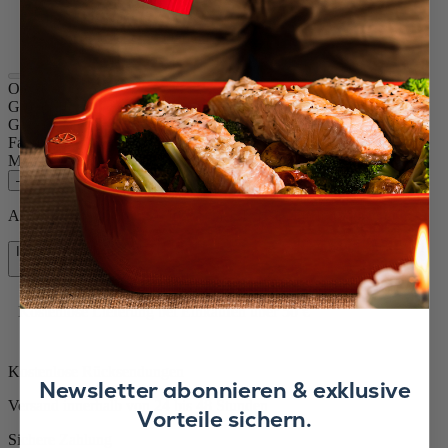
Natur
Schokolade
Oléron
Größe
14cm
Gewürz
Trockenes Salz
Farbe
Natur
Menge
–
+
Auf Lager und bereit, zu Ihnen nach Hause geliefert zu werden.
In den Warenkorb
47,90 €
Kostenlose Lieferung bei Einkäufen über 50 €
Kostenlose Rücksendungen
Newsletter abonnieren & exklusive
Versand innerhalb von 24 bis 48 Stunden
Vorteile sichern.
Sichere Zahlung