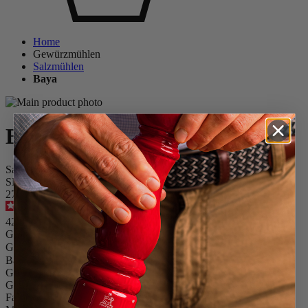
Home
Gewürzmühlen
Salzmühlen
Baya
Baya
Salzmühle, 8 cm, natur, Buchenholz
SKU
2788900
4.9
/
5
-
14
Bewertungen
42,90 €
Größe
Gewürz
Baya
Größe
8cm
Gewürz
Trockenes Salz
Farbe
Natur