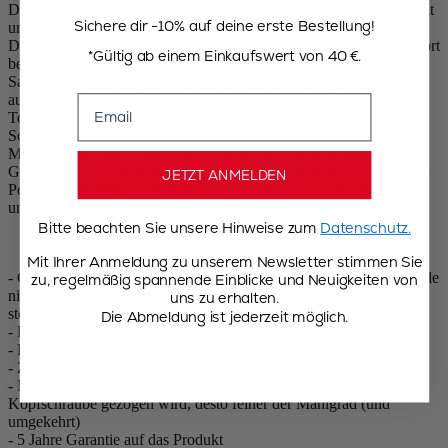
Die Peugeot Salzmühle Baya zeigt, wie viel Wärme die Einfachheit
Sichere dir -10% auf deine erste Bestellung!
und Natürlichkeit des Holzes auf Ihren Esstisch bringen. Das
Design der Salzmühle Baya aus Holz bietet einen extremen Komfort
*Gültig ab einem Einkaufswert von 40 €.
beim Gebrauch. Diese Salzmühle aus Buchenholz bietet viel
Sanftheit für das Auge und beim Berühren. Der vergoldete Knopf
auf dem Kopf der Mühle verleiht dem Design einen modernen
Email
Touch und gestattet die Einstellung des Mahlgrades für Salz (die
Schraube für gröberes Salz leicht lösen). Wie bei allen Peugeot
Mühlen wird auf das Mahlwerk in Deutschland eine 25-jährige
Garantie gewährt. Kombinieren Sie die Salzmühle Baya mit ihrem
JETZT ANMELDEN
Pendant für Pfeffer zu einem natur- und schokoladenfarbenen,
unzertrennlichen Duo.
Bitte beachten Sie unsere Hinweise zum
Datenschutz.
Mit Ihrer Anmeldung zu unserem Newsletter stimmen Sie
- Gebrauch & Pflege: Mit einem weichen Tuch reinigen / Die Mühle
zu, regelmäßig spannende Einblicke und Neuigkeiten von
niemals in eine Flüssigkeit legen und niemals in die Spülmaschine
uns zu erhalten.
stellen
Die Abmeldung ist jederzeit möglich.
- Hergestellt in Frankreich
- PEFC-zertifiziertes Holz aus französischen Wäldern
- Zirlion-Mahlwerk, eine Innovation von Peugeot
- Mahlgradeinstellung über die Kopfschraube: Je fester die
Kopfschraube gezogen wird, desto feiner der Mahlgrad (und
umgekehrt)
- 5 Jahre Garantie auf das Produkt