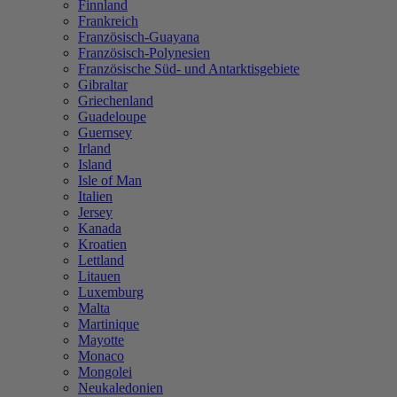
Finnland
Frankreich
Französisch-Guayana
Französisch-Polynesien
Französische Süd- und Antarktisgebiete
Gibraltar
Griechenland
Guadeloupe
Guernsey
Irland
Island
Isle of Man
Italien
Jersey
Kanada
Kroatien
Lettland
Litauen
Luxemburg
Malta
Martinique
Mayotte
Monaco
Mongolei
Neukaledonien