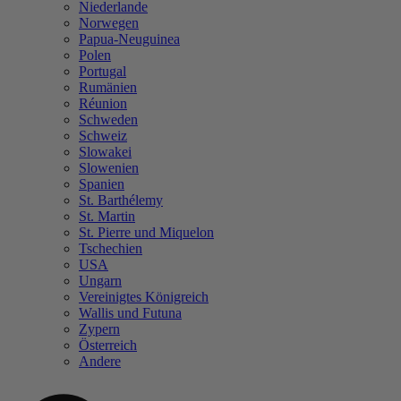
Niederlande
Norwegen
Papua-Neuguinea
Polen
Portugal
Rumänien
Réunion
Schweden
Schweiz
Slowakei
Slowenien
Spanien
St. Barthélemy
St. Martin
St. Pierre und Miquelon
Tschechien
USA
Ungarn
Vereinigtes Königreich
Wallis und Futuna
Zypern
Österreich
Andere