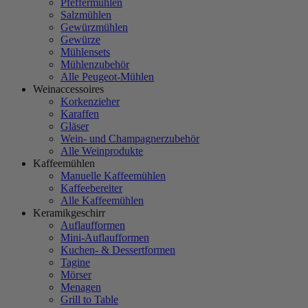
Pfeffermühlen
Salzmühlen
Gewürzmühlen
Gewürze
Mühlensets
Mühlenzubehör
Alle Peugeot-Mühlen
Weinaccessoires
Korkenzieher
Karaffen
Gläser
Wein- und Champagnerzubehör
Alle Weinprodukte
Kaffeemühlen
Manuelle Kaffeemühlen
Kaffeebereiter
Alle Kaffeemühlen
Keramikgeschirr
Auflaufformen
Mini-Auflaufformen
Kuchen- & Dessertformen
Tagine
Mörser
Menagen
Grill to Table