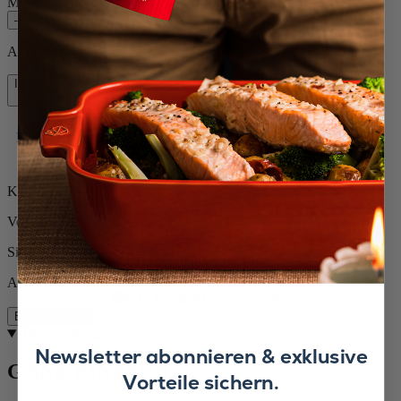
Menge
–
+
Auf Lager und bereit, zu Ihnen nach Hause geliefert zu werden.
In den Warenkorb
42,90 €
Kostenlose Lieferung bei Einkäufen über 50 €
Kostenlose Rücksendungen
Versand innerhalb von 24 bis 48 Stunden
Sichere Zahlung
Auf Lager
Beschreibung
Beschreibung
Newsletter abonnieren & exklusive
GANZ EINFACH
Vorteile sichern.