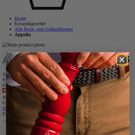
Home
Keramikgeschirr
Alle Back- und Auflaufformen
Appolia
Appolia
Auflaufform aus Keramik, rechteckig, Satin-Schwarz, 36 cm
SKU
61494
4.9
/
5
-
371
Bewertungen
49,90 €
Größe
Skip the carrousel
Farbe
Schwarz Satin
Rot