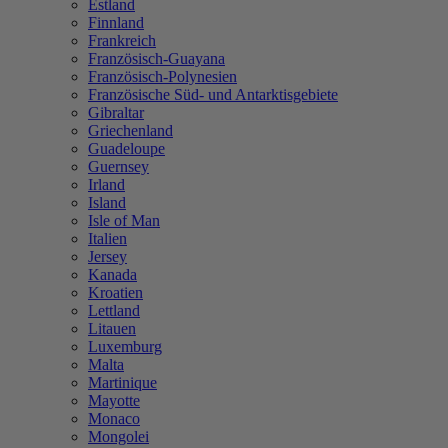
Estland
Finnland
Frankreich
Französisch-Guayana
Französisch-Polynesien
Französische Süd- und Antarktisgebiete
Gibraltar
Griechenland
Guadeloupe
Guernsey
Irland
Island
Isle of Man
Italien
Jersey
Kanada
Kroatien
Lettland
Litauen
Luxemburg
Malta
Martinique
Mayotte
Monaco
Mongolei