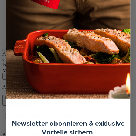
Tiefblau
Ecru / Creme
Schiefer
Gelb
Waldgrün
Olivgrün
Rauchblau
Appolia
Größe
36cm
Farbe
Schwarz Satin
Menge
–
+
Auf Lager und bereit, zu Ihnen nach Hause geliefert zu werden.
In den Warenkorb
49,90 €
Kostenlose Lieferung bei Einkäufen über 50 €
Newsletter abonnieren & exklusive
Vorteile sichern.
Kostenlose Rücksendungen