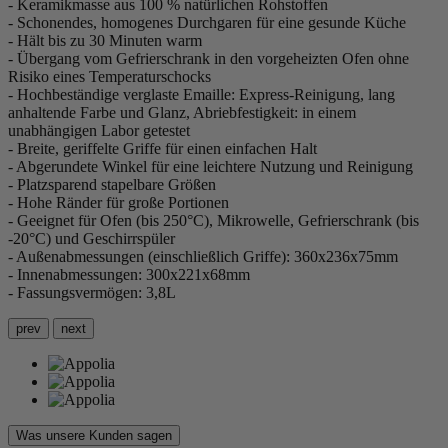
- Keramikmasse aus 100 % natürlichen Rohstoffen
- Schonendes, homogenes Durchgaren für eine gesunde Küche
- Hält bis zu 30 Minuten warm
- Übergang vom Gefrierschrank in den vorgeheizten Ofen ohne
Risiko eines Temperaturschocks
- Hochbeständige verglaste Emaille: Express-Reinigung, lang
anhaltende Farbe und Glanz, Abriebfestigkeit: in einem
unabhängigen Labor getestet
- Breite, geriffelte Griffe für einen einfachen Halt
- Abgerundete Winkel für eine leichtere Nutzung und Reinigung
- Platzsparend stapelbare Größen
- Hohe Ränder für große Portionen
- Geeignet für Ofen (bis 250°C), Mikrowelle, Gefrierschrank (bis
-20°C) und Geschirrspüler
- Außenabmessungen (einschließlich Griffe): 360x236x75mm
- Innenabmessungen: 300x221x68mm
- Fassungsvermögen: 3,8L
prev
next
Was unsere Kunden sagen