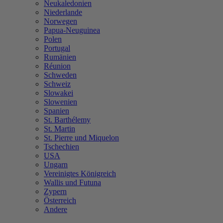
Neukaledonien
Niederlande
Norwegen
Papua-Neuguinea
Polen
Portugal
Rumänien
Réunion
Schweden
Schweiz
Slowakei
Slowenien
Spanien
St. Barthélemy
St. Martin
St. Pierre und Miquelon
Tschechien
USA
Ungarn
Vereinigtes Königreich
Wallis und Futuna
Zypern
Österreich
Andere