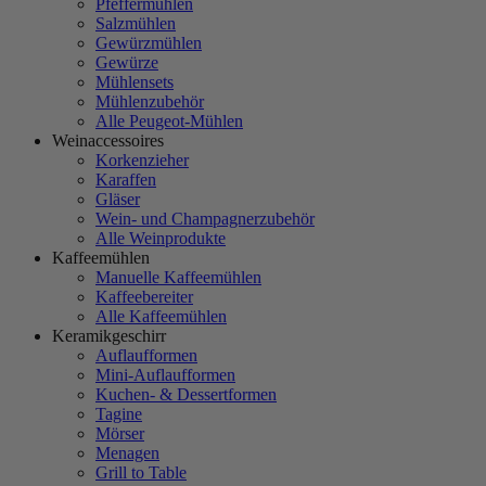
Pfeffermühlen
Salzmühlen
Gewürzmühlen
Gewürze
Mühlensets
Mühlenzubehör
Alle Peugeot-Mühlen
Weinaccessoires
Korkenzieher
Karaffen
Gläser
Wein- und Champagnerzubehör
Alle Weinprodukte
Kaffeemühlen
Manuelle Kaffeemühlen
Kaffeebereiter
Alle Kaffeemühlen
Keramikgeschirr
Auflaufformen
Mini-Auflaufformen
Kuchen- & Dessertformen
Tagine
Mörser
Menagen
Grill to Table