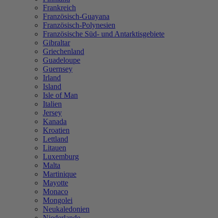
Frankreich
Französisch-Guayana
Französisch-Polynesien
Französische Süd- und Antarktisgebiete
Gibraltar
Griechenland
Guadeloupe
Guernsey
Irland
Island
Isle of Man
Italien
Jersey
Kanada
Kroatien
Lettland
Litauen
Luxemburg
Malta
Martinique
Mayotte
Monaco
Mongolei
Neukaledonien
Niederlande