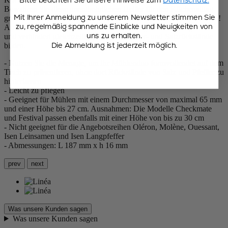
Bewahren Sie diese unentbehrlichen Helfer für den Küchenalltag
Mit Ihrer Anmeldung zu unserem Newsletter stimmen Sie
griffbereit und stylisch auf und sparen Sie Platz in Ihren Schränken!
zu, regelmäßig spannende Einblicke und Neuigkeiten von
Auf dem Tisch lässt die Menage Ihr Lieblingsmühlenduo glänzen
uns zu erhalten.
und verhindert gleichzeitig, dass sich Pfeffer- und Salzrückstände
Die Abmeldung ist jederzeit möglich.
bilden.
- Nutzen Sie die Menage, um Ihr Mühlenduo formvollendet auf dem
Tisch zu präsentieren, ohne dort Rückstände von Salz und Pfeffer zu
hinterlassen
- Leicht zu pflegen
- Geeignet für Mühlen mit einem Durchmesser von maximal 65 mm
und einer Höhe bis 27 cm. Ausnahmen: Die Modelle Checkmate
und Festival passen ebenfalls mit einer Höhe von bis zu 30 cm
- Nicht geeignet für die Angebotsreihen Oléron, Molène, Ouessant,
Isen Leinsamen und Isen Langpfeffer
- Abmessungen: L 187 mm x h 16 mm
prev
next
Was unsere Kunden sagen
Was unsere Kunden sagen