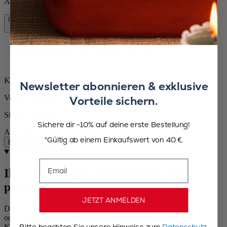
Auf Lager und bereit, zu Ihnen nach Hause geliefert zu werden.
In den Warenkorb
14,90 €
Kostenlose Lieferung bei Einkäufen über 50 €
Kostenlose Rücksendungen
Newsletter abonnieren & exklusive
Versand innerhalb von 24 bis 48 Stunden
Vorteile sichern.
Sichere Zahlung
Sichere dir -10% auf deine erste Bestellung!
Auf Lager
*Gültig ab einem Einkaufswert von 40 €.
Beschreibung
Beschreibung
Email
Ihr Lieblingsduo aufbewahren und
präsentieren!
JETZT ANMELDEN
Diese formvollendet Menage aus Bambus dient zur Präsentation
oder Aufbewahrung Ihres Gewürzmühlenduos auf der
Bitte beachten Sie unsere Hinweise zum
Datenschutz.
Küchenarbeitsplatte oder am Tisch.