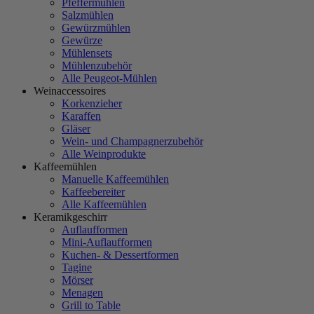
Pfeffermühlen
Salzmühlen
Gewürzmühlen
Gewürze
Mühlensets
Mühlenzubehör
Alle Peugeot-Mühlen
Weinaccessoires
Korkenzieher
Karaffen
Gläser
Wein- und Champagnerzubehör
Alle Weinprodukte
Kaffeemühlen
Manuelle Kaffeemühlen
Kaffeebereiter
Alle Kaffeemühlen
Keramikgeschirr
Auflaufformen
Mini-Auflaufformen
Kuchen- & Dessertformen
Tagine
Mörser
Menagen
Grill to Table