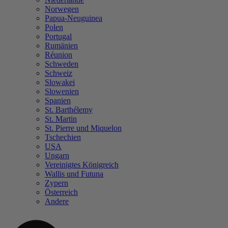
Norwegen
Papua-Neuguinea
Polen
Portugal
Rumänien
Réunion
Schweden
Schweiz
Slowakei
Slowenien
Spanien
St. Barthélemy
St. Martin
St. Pierre und Miquelon
Tschechien
USA
Ungarn
Vereinigtes Königreich
Wallis und Futuna
Zypern
Österreich
Andere