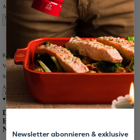
Auf Lager und bereit, zu Ihnen nach Hause geliefert zu werden.
In den Warenkorb
54,90 €
Kostenlose Lieferung bei Einkäufen über 50 €
Kostenlose Rücksendungen
Versand innerhalb von 24 bis 48 Stunden
Sichere Zahlung
Auf Lager
Beschreibung
Beschreibung
DIE NEUERFUNDENE KUNST DES
ENTKORKENS, NOCH EINFACHER,
NOCH WIRKSAMER
Newsletter abonnieren & exklusive