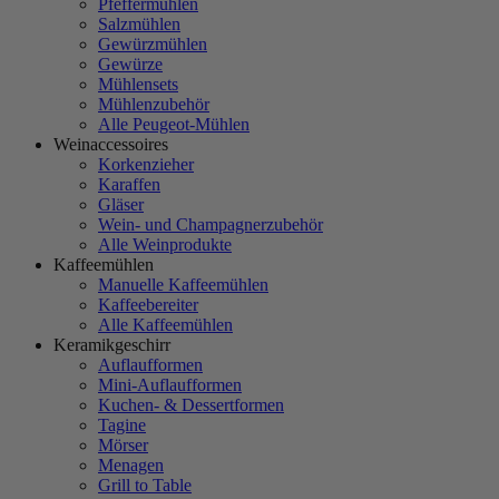
Pfeffermühlen
Salzmühlen
Gewürzmühlen
Gewürze
Mühlensets
Mühlenzubehör
Alle Peugeot-Mühlen
Weinaccessoires
Korkenzieher
Karaffen
Gläser
Wein- und Champagnerzubehör
Alle Weinprodukte
Kaffeemühlen
Manuelle Kaffeemühlen
Kaffeebereiter
Alle Kaffeemühlen
Keramikgeschirr
Auflaufformen
Mini-Auflaufformen
Kuchen- & Dessertformen
Tagine
Mörser
Menagen
Grill to Table