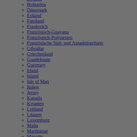
Bulgarien
Dänemark
Estland
Finnland
Frankreich
Französisch-Guayana
Französisch-Polynesien
Französische Süd- und Antarktisgebiete
Gibraltar
Griechenland
Guadeloupe
Guernsey
Irland
Island
Isle of Man
Italien
Jersey
Kanada
Kroatien
Lettland
Litauen
Luxemburg
Malta
Martinique
Mayotte