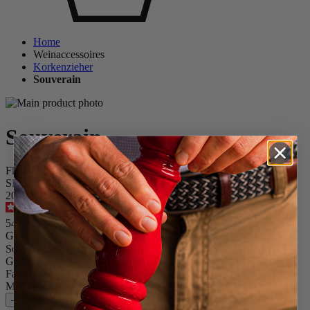
Home
Weinaccessoires
Korkenzieher
Souverain
Souverain
Flügelkorkenzieher 20 cm
SKU
200602
3.9
/
5
-
10
Bewertungen
54,90 €
Größe
Souverain
Größe
20cm
Farbe
Schwarz
Menge
–
+