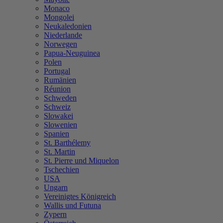
Monaco
Mongolei
Neukaledonien
Niederlande
Norwegen
Papua-Neuguinea
Polen
Portugal
Rumänien
Réunion
Schweden
Schweiz
Slowakei
Slowenien
Spanien
St. Barthélemy
St. Martin
St. Pierre und Miquelon
Tschechien
USA
Ungarn
Vereinigtes Königreich
Wallis und Futuna
Zypern