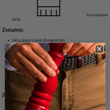
Schwierigkeit
leicht
Zutaten:
140 g grüne Linsen (Rohgewicht)
2 gelbe Nektarinen
1 Avocado
2 Handvoll Rucola
eine Handvoll Kirschtomaten
einige Radieschen
80 g Fetakäse (oder Mozzarella)
2 EL Leinsamen
Prise Salz
Pfeffer (nach Belieben)
frische Basilikum
Zubereitung
Die Linsen in einen großen Topf geben und mit der 3-fachen
Menge kaltem ungesalzenem Wasser bedecken.