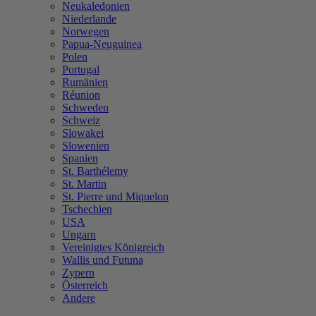
Neukaledonien
Niederlande
Norwegen
Papua-Neuguinea
Polen
Portugal
Rumänien
Réunion
Schweden
Schweiz
Slowakei
Slowenien
Spanien
St. Barthélemy
St. Martin
St. Pierre und Miquelon
Tschechien
USA
Ungarn
Vereinigtes Königreich
Wallis und Futuna
Zypern
Österreich
Andere