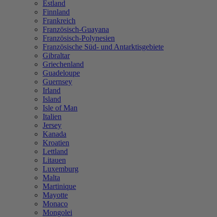
Estland
Finnland
Frankreich
Französisch-Guayana
Französisch-Polynesien
Französische Süd- und Antarktisgebiete
Gibraltar
Griechenland
Guadeloupe
Guernsey
Irland
Island
Isle of Man
Italien
Jersey
Kanada
Kroatien
Lettland
Litauen
Luxemburg
Malta
Martinique
Mayotte
Monaco
Mongolei