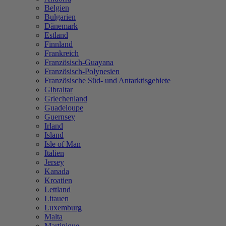
Belgien
Bulgarien
Dänemark
Estland
Finnland
Frankreich
Französisch-Guayana
Französisch-Polynesien
Französische Süd- und Antarktisgebiete
Gibraltar
Griechenland
Guadeloupe
Guernsey
Irland
Island
Isle of Man
Italien
Jersey
Kanada
Kroatien
Lettland
Litauen
Luxemburg
Malta
Martinique