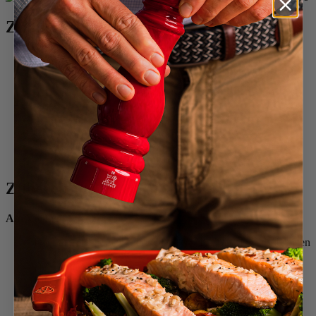
Zutaten
1 Leberlappen von der Gans (500 g)
160 ml Weißwein (oder ein anderer süßer Weißwein)
Zimt
8 g Sel de Guérande
2 g Zucker
1 reife Williamsbirne
Szechuan-Pfeffer
20 g Butter
20 g Zucker
Zubereitung
Am Vortag
Die Gänseleber eine Stunde lang auf Raumtemperatur bringen
(bei Bedarf ausnehmen)
Den Sauternes, das Salz und die 2 g Zucker hinzufügen.
Beim Auftragen gut zusammendrücken (die Leber in einem
Rechteck anordnen, das es ermöglicht, sie in zwei Etagen in
die Terrine zu legen).