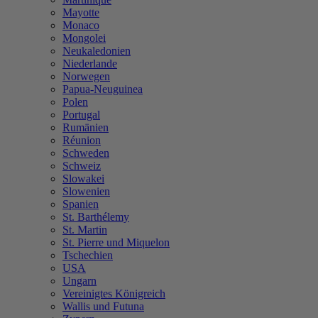
Mayotte
Monaco
Mongolei
Neukaledonien
Niederlande
Norwegen
Papua-Neuguinea
Polen
Portugal
Rumänien
Réunion
Schweden
Schweiz
Slowakei
Slowenien
Spanien
St. Barthélemy
St. Martin
St. Pierre und Miquelon
Tschechien
USA
Ungarn
Vereinigtes Königreich
Wallis und Futuna