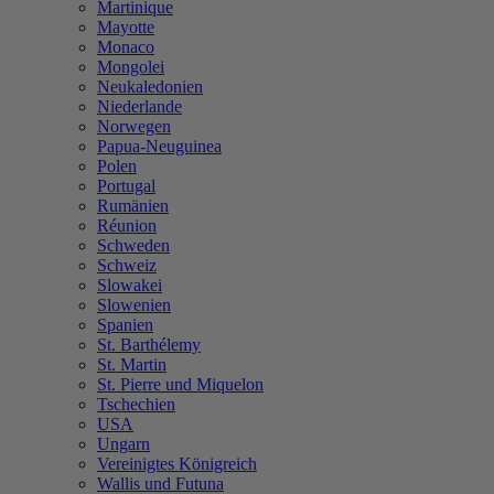
Martinique
Mayotte
Monaco
Mongolei
Neukaledonien
Niederlande
Norwegen
Papua-Neuguinea
Polen
Portugal
Rumänien
Réunion
Schweden
Schweiz
Slowakei
Slowenien
Spanien
St. Barthélemy
St. Martin
St. Pierre und Miquelon
Tschechien
USA
Ungarn
Vereinigtes Königreich
Wallis und Futuna