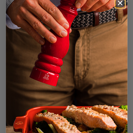
Grau
27,90 €
In den Warenkorb
Rauchblau
27,90 €
(Bald verfügbar)
Olivgrün
27,90 €
In den Warenkorb
+1 farbe
Weniger gucken
27,90 €
In den Warenkorb
Frizz
4.8
/
5
-
33
Bewertungen
Elastischer Wein- und Sektkühler /
Kühlmanschette, rot, 23 cm
Rot
27,90 €
In den Warenkorb
Schwarz
27,90 €