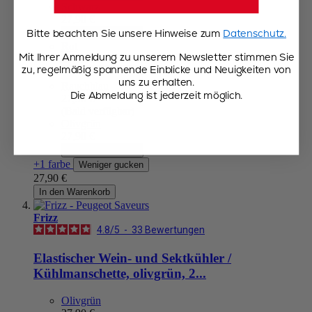
Schwarz
27,90 €
Bitte beachten Sie unsere Hinweise zum
Datenschutz.
In den Warenkorb
Rot
Mit Ihrer Anmeldung zu unserem Newsletter stimmen Sie
27,90 €
zu, regelmäßig spannende Einblicke und Neuigkeiten von
In den Warenkorb
uns zu erhalten.
Rauchblau
Die Abmeldung ist jederzeit möglich.
27,90 €
(Bald verfügbar)
Olivgrün
27,90 €
In den Warenkorb
+1 farbe
Weniger gucken
27,90 €
In den Warenkorb
Frizz
4.8
/
5
-
33
Bewertungen
Elastischer Wein- und Sektkühler /
Kühlmanschette, olivgrün, 2...
Olivgrün