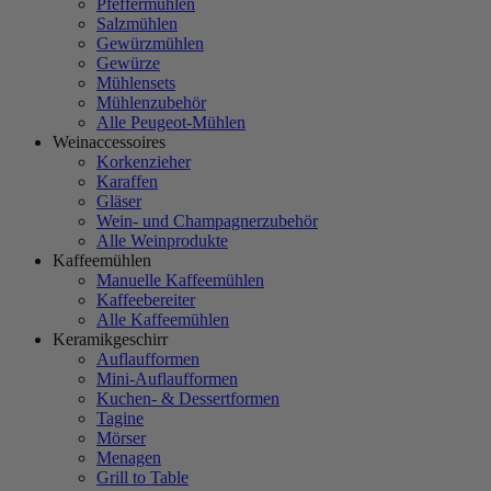
Pfeffermühlen
Salzmühlen
Gewürzmühlen
Gewürze
Mühlensets
Mühlenzubehör
Alle Peugeot-Mühlen
Weinaccessoires
Korkenzieher
Karaffen
Gläser
Wein- und Champagnerzubehör
Alle Weinprodukte
Kaffeemühlen
Manuelle Kaffeemühlen
Kaffeebereiter
Alle Kaffeemühlen
Keramikgeschirr
Auflaufformen
Mini-Auflaufformen
Kuchen- & Dessertformen
Tagine
Mörser
Menagen
Grill to Table