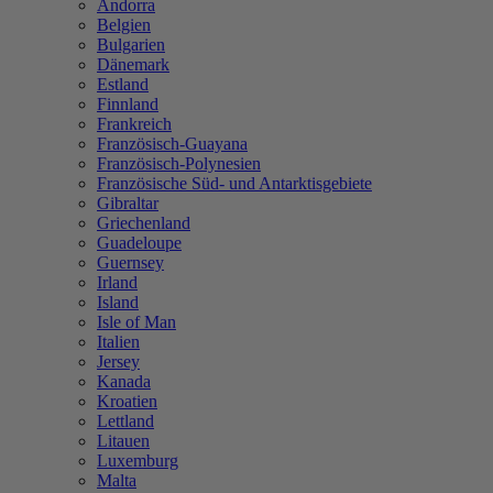
Andorra
Belgien
Bulgarien
Dänemark
Estland
Finnland
Frankreich
Französisch-Guayana
Französisch-Polynesien
Französische Süd- und Antarktisgebiete
Gibraltar
Griechenland
Guadeloupe
Guernsey
Irland
Island
Isle of Man
Italien
Jersey
Kanada
Kroatien
Lettland
Litauen
Luxemburg
Malta