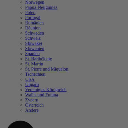
Norwegen
Papua-Neuguinea
Polen
Portugal
Rumänien
Réunion
Schweden
Schweiz
Slowakei
Slowenien
Spanien
St. Barthélemy
St. Martin
St. Pierre und Miquelon
Tschechien
USA
Ungarn
Vereinigtes Königreich
Wallis und Futuna
Zypern
Österreich
Andere