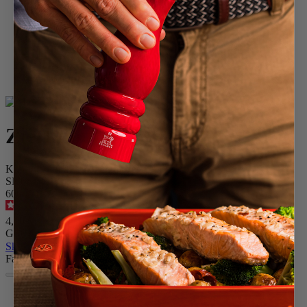
Home
Gewürzmühlen
Mühlenzubehör
Zierknopf
Zierknopf
Knopf für Pfeffermühle, mattes Chrom
SKU
600358
4.8
/
5
-
111
Bewertungen
4,90 €
Größe
Skip the carrousel
Farbe
Matt-chrom
Matt-nickel