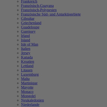
Frankreich
Französisch-Guayana
Französisch-Polynesien
Französische Süd- und Antarktisgebiete
Gibraltar
Griechenland
Guadeloupe
Guernsey
Irland
Island
Isle of Man
Italien
Jersey
Kanada
Kroatien
Lettland
Litauen
Luxemburg
Malta
Martinique
Mayotte
Monaco
Mongolei
Neukaledonien
Niederlande