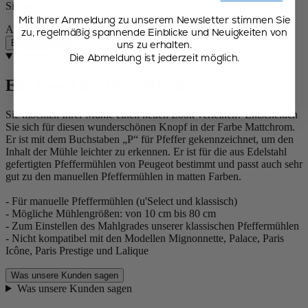
Sichere Zahlung
Mit Ihrer Anmeldung zu unserem Newsletter stimmen Sie
Auf Lager
zu, regelmäßig spannende Einblicke und Neuigkeiten von
Beschreibung
uns zu erhalten.
Beschreibung
Die Abmeldung ist jederzeit möglich.
Ein Juwel für Ihre Mühle
Sie möchten Ihrer Mühle einen neuen Look verleihen? Entscheiden
Sie sich für diesen wunderschönen Knopf in der Farbe Mattchrom.
Er ist mit dem Buchstaben „P“ für Pfeffer gekennzeichnet, um den
Inhalt der Mühle leichter zu erkennen. Er ist für die aus Edelstahl
gefertigten Pfeffermühlen von Peugeot bestimmt und passt auch sehr
gut zu den manuellen Pfeffermühlen in matten Farben.
- Für manuelle Pfeffermühlen (u'Select und klassisch)
- Mögliche Mühlengrößen: von 10 cm bis 80 cm
- Zum Einstellen des Mahlgrades unserer klassischen Pfeffermühlen
- Nicht kompatibel mit den Modellen Mignonnette, Palace, Paris
Icône, Paris Prestige und Lalique
Was unsere Kunden sagen
Was unsere Kunden sagen