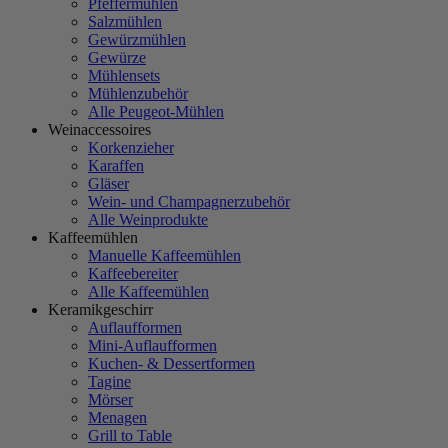
Pfeffermühlen
Salzmühlen
Gewürzmühlen
Gewürze
Mühlensets
Mühlenzubehör
Alle Peugeot-Mühlen
Weinaccessoires
Korkenzieher
Karaffen
Gläser
Wein- und Champagnerzubehör
Alle Weinprodukte
Kaffeemühlen
Manuelle Kaffeemühlen
Kaffeebereiter
Alle Kaffeemühlen
Keramikgeschirr
Auflaufformen
Mini-Auflaufformen
Kuchen- & Dessertformen
Tagine
Mörser
Menagen
Grill to Table