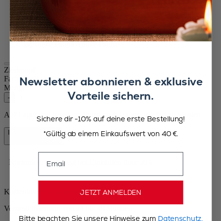
vergoldet
Glänzendes chrom
Carbon
Verkupfert
Antike Patina
Zierknopf
Newsletter abonnieren & exklusive
Farbe
Matt-chrom
Menge
Vorteile sichern.
–
+
Auf Lager und bereit, zu Ihnen nach Hause geliefert zu werden.
Sichere dir -10% auf deine erste Bestellung!
In den Warenkorb
*Gültig ab einem Einkaufswert von 40 €.
4,90 €
Email
Kostenlose Lieferung bei Einkäufen über 50 €
Kostenlose Rücksendungen
JETZT ANMELDEN
Versand innerhalb von 24 bis 48 Stunden
Bitte beachten Sie unsere Hinweise zum
Datenschutz.