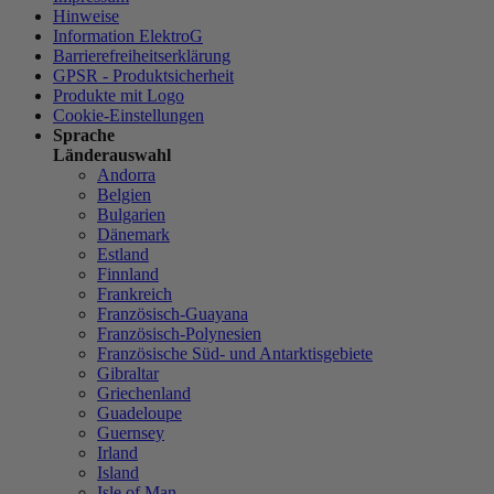
Hinweise
Information ElektroG
Barrierefreiheitserklärung
GPSR - Produktsicherheit
Produkte mit Logo
Cookie-Einstellungen
Sprache
Länderauswahl
Andorra
Belgien
Bulgarien
Dänemark
Estland
Finnland
Frankreich
Französisch-Guayana
Französisch-Polynesien
Französische Süd- und Antarktisgebiete
Gibraltar
Griechenland
Guadeloupe
Guernsey
Irland
Island
Isle of Man