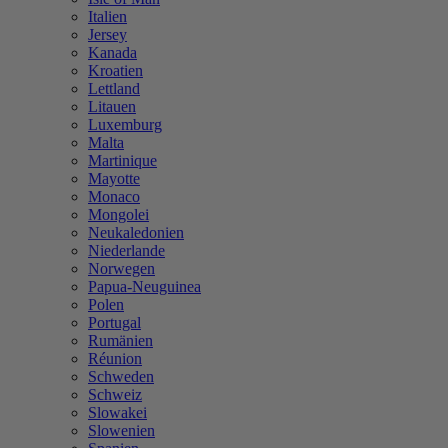
Italien
Jersey
Kanada
Kroatien
Lettland
Litauen
Luxemburg
Malta
Martinique
Mayotte
Monaco
Mongolei
Neukaledonien
Niederlande
Norwegen
Papua-Neuguinea
Polen
Portugal
Rumänien
Réunion
Schweden
Schweiz
Slowakei
Slowenien