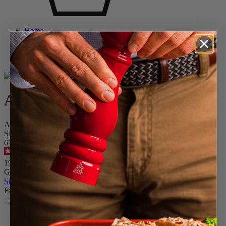
Home
Keramikgeschirr
Alle Back- und Auflaufformen
Appolia
Appolia
Auflaufform aus Keramik, quadratisch, Schiefer, 18 cm
SKU
61180
4.9
/
5
-
191
Bewertungen
19,90 €
Größe
Skip the carrousel
Farbe
Schiefer
Rot