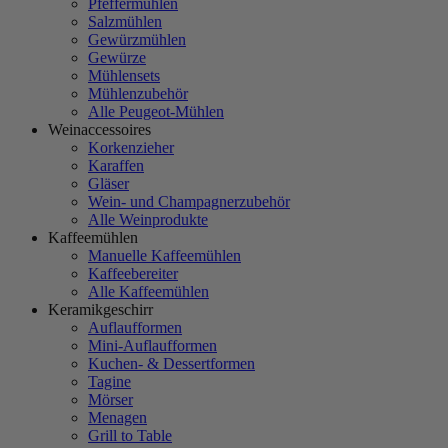
Pfeffermühlen
Salzmühlen
Gewürzmühlen
Gewürze
Mühlensets
Mühlenzubehör
Alle Peugeot-Mühlen
Weinaccessoires
Korkenzieher
Karaffen
Gläser
Wein- und Champagnerzubehör
Alle Weinprodukte
Kaffeemühlen
Manuelle Kaffeemühlen
Kaffeebereiter
Alle Kaffeemühlen
Keramikgeschirr
Auflaufformen
Mini-Auflaufformen
Kuchen- & Dessertformen
Tagine
Mörser
Menagen
Grill to Table