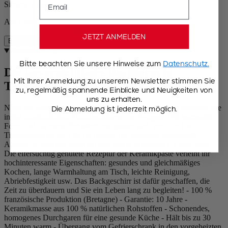
Sichere Zahlung
Auf Lager
JETZT ANMELDEN
Beschreibung
Beschreibung
Bitte beachten Sie unsere Hinweise zum
Datenschutz.
Die unverzichtbare Backform in
Mit Ihrer Anmeldung zu unserem Newsletter stimmen Sie
Tellergröße
zu, regelmäßig spannende Einblicke und Neuigkeiten von
uns zu erhalten.
Noch nie wurden Ihre Hausrezepte so gut zur Geltung gebracht wie
Die Abmeldung ist jederzeit möglich.
in der quadratischen Einzelbackform von Peugeot. Die kompakte
Form und die matte Schieferfarbe passen sich leicht an Ihre
Tischdekoration an. Die im Herzen der Bretagne hergestellte
Appolia-Kollektion profitiert von einem besonderen Know-how.
Die eifersüchtig gehütete Rezeptur der Keramikpaste verleiht ihr
hochinteressante Eigenschaften: gesundes und gleichmäßiges
Kochen, lange Warmhaltung am Tisch, leichte Reinigung,
Abriebfestigkeit usw. Das Backgeschirr ist dafür geschaffen, die
Zeit zu überdauern und Sie ein Leben lang zu begleiten! - 100 %
französische Produktion (Bretagne) - Garantie: 10 Jahre -
Keramikmasse aus 100 % natürlichen Rohstoffen - Schonendes,
homogenes Durchgaren für eine gesunde Küche - Hält bis zu 30
Minuten warm - Übergang vom Gefrierschrank in den vorgeheizten