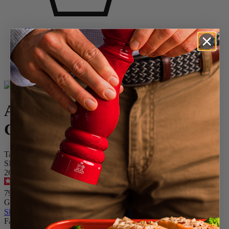
Home
Weinaccessoires
Gläser
Probiergläser
Atmosphère Whisky - Geschenkbox
Atmosphère Whisky -
Geschenkbox
Tasting Set mit je 2 Gläsern, Kühlsockeln und Basaltuntersetzern
SKU
266196
4.7
/
5
-
229
Bewertungen
79,90 €
Größe
Skip the carrousel
Farbe