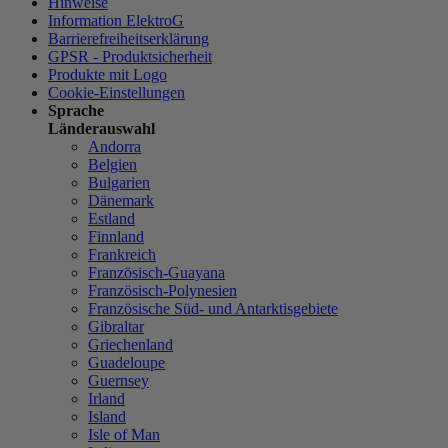
Hinweise
Information ElektroG
Barrierefreiheitserklärung
GPSR - Produktsicherheit
Produkte mit Logo
Cookie-Einstellungen
Sprache
Länderauswahl
Andorra
Belgien
Bulgarien
Dänemark
Estland
Finnland
Frankreich
Französisch-Guayana
Französisch-Polynesien
Französische Süd- und Antarktisgebiete
Gibraltar
Griechenland
Guadeloupe
Guernsey
Irland
Island
Isle of Man