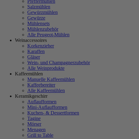
Pfeffermühlen
Salzmühlen
Gewürzmühlen
Gewürze
Mühlensets
Mühlenzubehör
Alle Peugeot-Mühlen
Weinaccessoires
Korkenzieher
Karaffen
Gläser
Wein- und Champagnerzubehör
Alle Weinprodukte
Kaffeemühlen
Manuelle Kaffeemühlen
Kaffeebereiter
Alle Kaffeemühlen
Keramikgeschirr
Auflaufformen
Mini-Auflaufformen
Kuchen- & Dessertformen
Tagine
Mörser
Menagen
Grill to Table