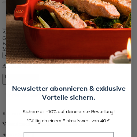
Basaltgrau
Noir mat
Atmosphère Whisky - Geschenkbox
Größe
10cm
Farbe
Basaltgrau
Menge
–
+
Auf Lager und bereit, zu Ihnen nach Hause geliefert zu werden.
In den Warenkorb
79,90 €
Newsletter abonnieren & exklusive
Kostenlose Lieferung bei Einkäufen über 50 €
Vorteile sichern.
Sichere dir -10% auf deine erste Bestellung!
Kostenlose Rücksendungen
*Gültig ab einem Einkaufswert von 40 €.
Versand innerhalb von 24 bis 48 Stunden
Sichere Zahlung
Email