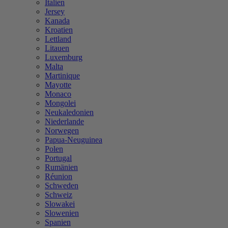
Italien
Jersey
Kanada
Kroatien
Lettland
Litauen
Luxemburg
Malta
Martinique
Mayotte
Monaco
Mongolei
Neukaledonien
Niederlande
Norwegen
Papua-Neuguinea
Polen
Portugal
Rumänien
Réunion
Schweden
Schweiz
Slowakei
Slowenien
Spanien