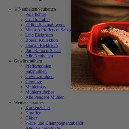
Neuheiten
Polarlichter
Grill to Table
Zirlion Salzmahlwerk
Maestro Pfeffer- u. Salzbar
Line Elektrisch
Boreal Kollektion
Daman Elektrisch
ParisRama u´Select
Alle Neuheiten
Gewürzmühlen
Pfeffermühlen
Salzmühlen
Gewürzmühlen
Gewürze
Mühlensets
Mühlenzubehör
Alle Peugeot-Mühlen
Weinaccessoires
Korkenzieher
Karaffen
Gläser
Wein- und Champagnerzubehör
Alle Weinprodukte