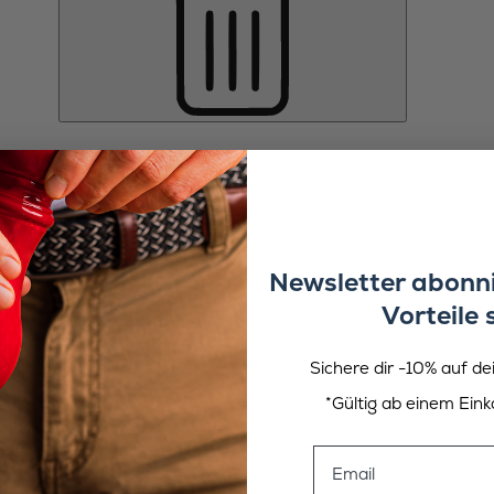
Newsletter abonni
Vorteile 
Sichere dir -10% auf de
*Gültig ab einem Eink
Email