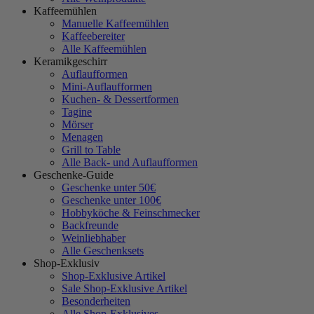
Kaffeemühlen
Manuelle Kaffeemühlen
Kaffeebereiter
Alle Kaffeemühlen
Keramikgeschirr
Auflaufformen
Mini-Auflaufformen
Kuchen- & Dessertformen
Tagine
Mörser
Menagen
Grill to Table
Alle Back- und Auflaufformen
Geschenke-Guide
Geschenke unter 50€
Geschenke unter 100€
Hobbyköche & Feinschmecker
Backfreunde
Weinliebhaber
Alle Geschenksets
Shop-Exklusiv
Shop-Exklusive Artikel
Sale Shop-Exklusive Artikel
Besonderheiten
Alle Shop-Exklusives